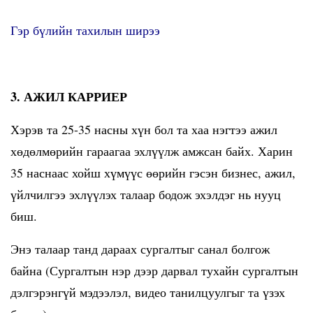
Гэр бүлийн тахилын ширээ
3. АЖИЛ КАРРИЕР
Хэрэв та 25-35 насны хүн бол та хаа нэгтээ ажил
хөдөлмөрийн гараагаа эхлүүлж амжсан байх. Харин
35 наснаас хойш хүмүүс өөрийн гэсэн бизнес, ажил,
үйлчилгээ эхлүүлэх талаар бодож эхэлдэг нь нууц
биш.
Энэ талаар танд дараах сургалтыг санал болгож
байна (Сургалтын нэр дээр дарвал тухайн сургалтын
дэлгэрэнгүй мэдээлэл, видео танилцуулгыг та үзэх