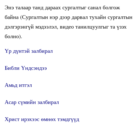
Энэ талаар танд дараах сургалтыг санал болгож
байна (Сургалтын нэр дээр дарвал тухайн сургалтын
дэлгэрэнгүй мэдээлэл, видео танилцуулгыг та үзэх
болно).
Үр дүнтэй залбирал
Библи Үндсэндээ
Амьд итгэл
Асар сүмийн залбирал
Христ ирэхээс өмнөх тэмдгүүд