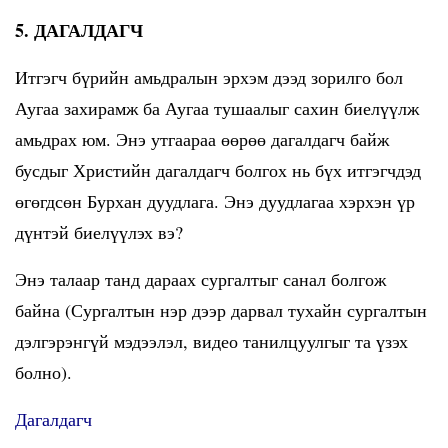
5. ДАГАЛДАГЧ
Итгэгч бүрийн амьдралын эрхэм дээд зорилго бол
Аугаа захирамж ба Аугаа тушаалыг сахин биелүүлж
амьдрах юм. Энэ утгаараа өөрөө дагалдагч байж
бусдыг Христийн дагалдагч болгох нь бүх итгэгчдэд
өгөгдсөн Бурхан дуудлага. Энэ дуудлагаа хэрхэн үр
дүнтэй биелүүлэх вэ?
Энэ талаар танд дараах сургалтыг санал болгож
байна (Сургалтын нэр дээр дарвал тухайн сургалтын
дэлгэрэнгүй мэдээлэл, видео танилцуулгыг та үзэх
болно).
Дагалдагч