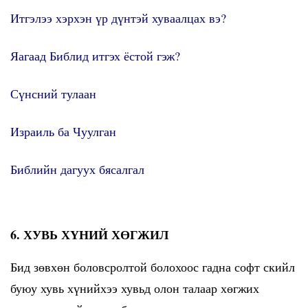
Итгэлээ хэрхэн үр дүнтэй хуваалцах вэ?
Яагаад Библид итгэх ёстой гэж?
Сүнсний тулаан
Израиль ба Чуулган
Библийн дагуух бясалгал
6. ХУВЬ ХҮНИЙ ХӨГЖИЛ
Бид зөвхөн боловсролтой болохоос гадна софт скийл
буюу хувь хүнийхээ хувьд олон талаар хөгжих