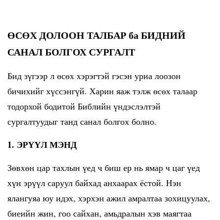
ӨСӨХ ДОЛООН ТАЛБАР ба БИДНИЙ
САНАЛ БОЛГОХ СУРГАЛТ
Бид зүгээр л өсөх хэрэгтэй гэсэн уриа лоозон
бичихийг хүссэнгүй. Харин яаж тэлж өсөх талаар
тодорхой бодитой Библийн үндэслэлтэй
сургалтуудыг танд санал болгох болно.
1. ЭРҮҮЛ МЭНД
Зөвхөн цар тахлын үед ч биш ер нь ямар ч цаг үед
хүн эрүүл саруул байхад анхаарах ёстой. Нэн
ялангуяа юу идэх, хэрхэн ажил амралтаа зохицуулах,
биеийн жин, гоо сайхан, амьдралын хэв маягтаа