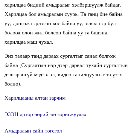
харилцаа бидний амьдралыг хэлбэршүүлж байдаг.
Харилцаа бол амьдралын суурь. Та ганц бие байна
уу, дөнгөж гэрлэсэн хос байна уу, эсвэл гэр бүл
болоод олон жил болсон байна уу та бидэнд
харилцаа маш чухал.
Энэ талаар танд дараах сургалтыг санал болгож
байна (Сургалтын нэр дээр дарвал тухайн сургалтын
дэлгэрэнгүй мэдээлэл, видео танилцуулгыг та үзэх
болно).
Харилцааны алтан зарчим
ЭЗЭН дотор өөрийгөө зоригжуулах
Амьдралын сайн төгсгөл