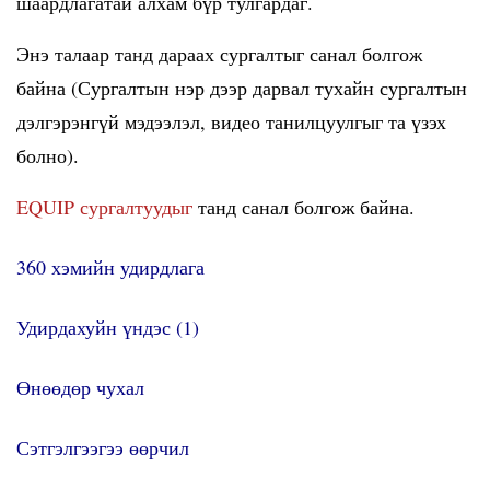
шаардлагатай алхам бүр тулгардаг.
Энэ талаар танд дараах сургалтыг санал болгож
байна (Сургалтын нэр дээр дарвал тухайн сургалтын
дэлгэрэнгүй мэдээлэл, видео танилцуулгыг та үзэх
болно).
EQUIP сургалтуудыг
танд санал болгож байна.
360 хэмийн удирдлага
Удирдахуйн үндэс (1)
Өнөөдөр чухал
Сэтгэлгээгээ өөрчил