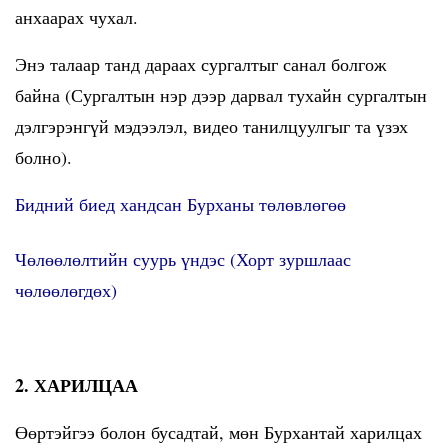
анхаарах чухал.
Энэ талаар танд дараах сургалтыг санал болгож
байна (Сургалтын нэр дээр дарвал тухайн сургалтын
дэлгэрэнгүй мэдээлэл, видео танилцуулгыг та үзэх
болно).
Бидний биед хандсан Бурханы төлөвлөгөө
Чөлөөлөлтийн суурь үндэс (Хорт зуршлаас
чөлөөлөгдөх)
2. ХАРИЛЦАА
Өөртэйгээ болон бусадтай, мөн Бурхантай харилцах