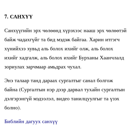
7. САНХҮҮ
Санхүүгийн эрх чөлөөнд хүрэхээс нааш эрх чөлөөтэй
байж чадахгүйг та бид мэдэж байгаа. Харин итгэгч
хүнийхээ хувьд аль болох ихийг олж, аль болох
ихийг хадгалж, аль болох ихийг Бурханы Хаанчлалд
зориулах зарчмаар амьдрах чухал.
Энэ талаар танд дараах сургалтыг санал болгож
байна (Сургалтын нэр дээр дарвал тухайн сургалтын
дэлгэрэнгүй мэдээлэл, видео танилцуулгыг та үзэх
болно).
Библийн дагуух санхүү