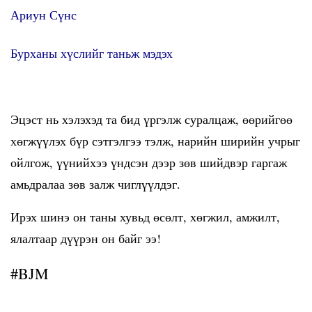
Ариун Сүнс
Бурханы хүслийг таньж мэдэх
Эцэст нь хэлэхэд та бид үргэлж суралцаж, өөрийгөө
хөгжүүлэх бүр сэтгэлгээ тэлж, нарийн ширийн учрыг
ойлгож, үүнийхээ үндсэн дээр зөв шийдвэр гаргаж
амьдралаа зөв залж чиглүүлдэг.
Ирэх шинэ он таны хувьд өсөлт, хөгжил, амжилт,
ялалтаар дүүрэн он байг ээ!
#BJM