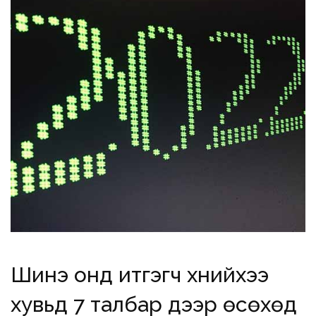
Шинэ онд итгэгч хүнийхээ
хувьд 7 талбар дээр өсөхөд