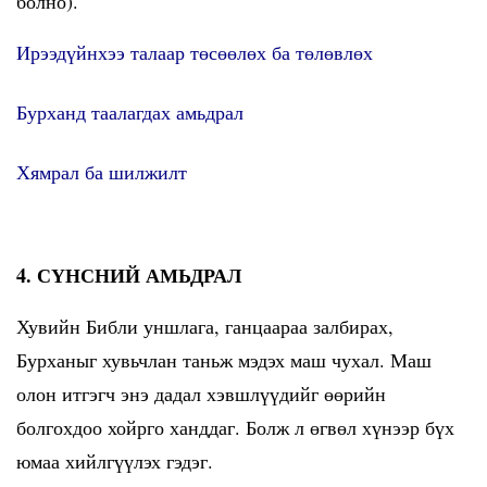
болно).
Ирээдүйнхээ талаар төсөөлөх ба төлөвлөх
Бурханд таалагдах амьдрал
Хямрал ба шилжилт
4. СҮНСНИЙ АМЬДРАЛ
Хувийн Библи уншлага, ганцаараа залбирах,
Бурханыг хувьчлан таньж мэдэх маш чухал. Маш
олон итгэгч энэ дадал хэвшлүүдийг өөрийн
болгохдоо хойрго ханддаг. Болж л өгвөл хүнээр бүх
юмаа хийлгүүлэх гэдэг.