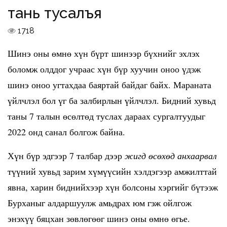
тань тусалъя
1718
Шинэ оны өмнө хүн бүрт шинээр бүхнийг эхлэх
боломж олддог учраас хүн бүр хуучин оноо үдэж
шинэ оноо угтахдаа баяртай байдаг байх. Мараната
үйлчлэл бол үг ба залбирлын үйлчлэл. Бидний хувьд
таны 7 талын өсөлтөд туслах дараах сургалтуудыг
2022 онд санал болгож байна.
Хүн бүр эдгээр 7 талбар дээр
жигд өсөхөд анхаарвал
түүний хувьд зарим хүмүүсийн хэлдэгээр амжилттай
явна, харин биднийхээр хүн болсоны хэргийг бүтээж
Бурханыг алдаршуулж амьдрах юм гэж ойлгож
энэхүү бяцхан зөвлөгөөг шинэ оны өмнө өгье.