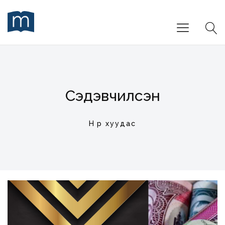
Сэдэвчилсэн
Нүүр хуудас