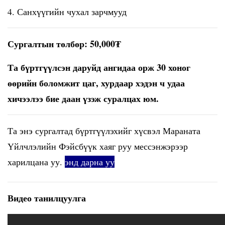
4. Санхүүгийн чухал зарчмууд
Сургалтын төлбөр: 50,000₮
Та бүртгүүлсэн даруйд ангидаа орж 30 хоног
өөрийн боломжит цаг, хурдаар хэдэн ч удаа
хичээлээ бие даан үзэж суралцах юм.
Та энэ сургалтад бүртгүүлэхийг хүсвэл Мараната
Үйлчлэлийн Фэйсбүүк хаяг руу мессэнжэрээр
харилцана уу.
энд дарна уу
Видео танилцуулга