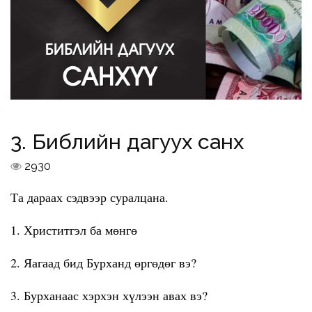
3. Библийн дагуух санхүү
2930
Та дараах сэдвээр суралцана.
1. Христитгэл ба мөнгө
2. Яагаад бид Бурханд өргөдөг вэ?
3. Бурханаас хэрхэн хүлээн авах вэ?