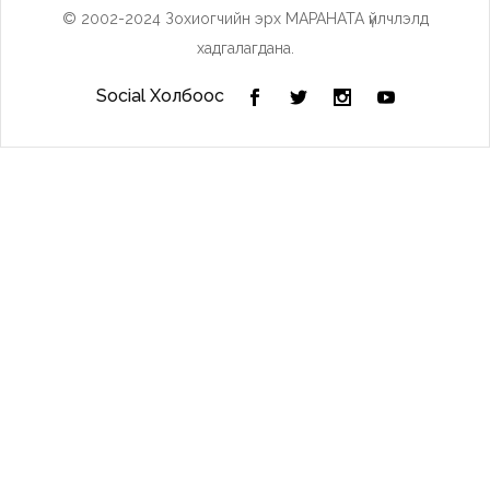
© 2002-2024 Зохиогчийн эрх МАРАНАТА үйлчлэлд
хадгалагдана.
Social Холбоос