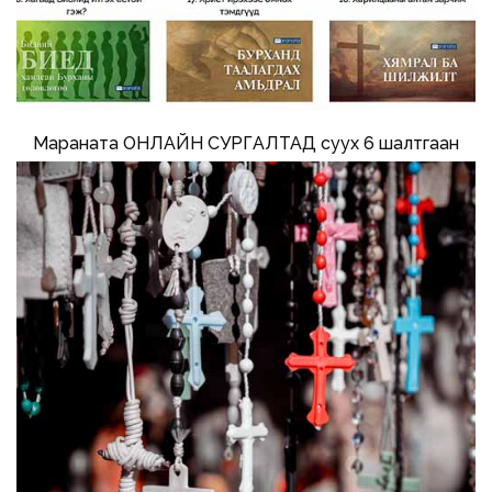
Мараната ОНЛАЙН СУРГАЛТАД суух 6 шалтгаан