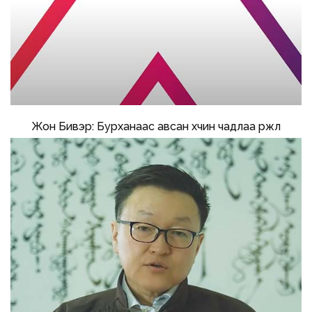
Жон Бивэр: Бурханаас авсан хүчин чадлаа үржүүл