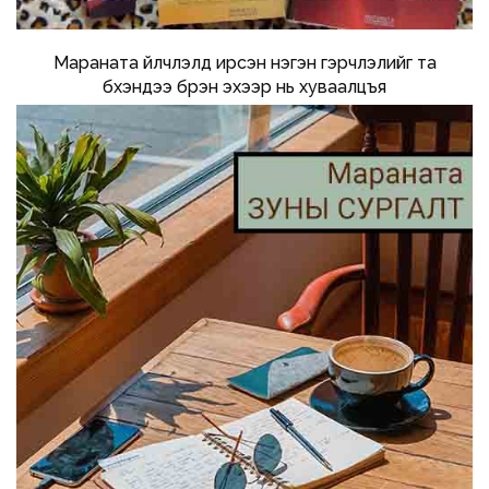
Мараната үйлчлэлд ирсэн нэгэн гэрчлэлийг та
бүхэндээ бүрэн эхээр нь хуваалцъя