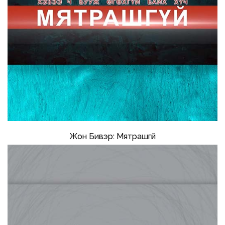
Жон Бивэр: Мятрашгүй