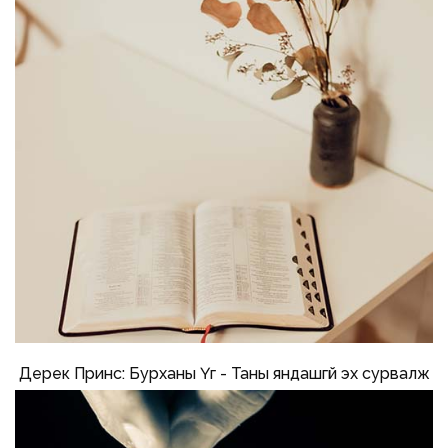
Дерек Принс: Бурханы Үг - Таны яндашгүй эх сурвалж