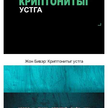
Жон Бивэр: Криптонитыг устга