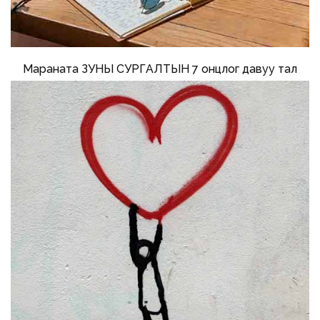
Мараната ЗУНЫ СУРГАЛТЫН 7 онцлог давуу тал