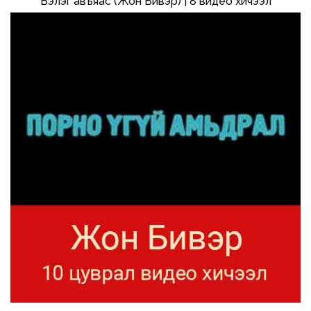
Бэлэг авъяас (Жон Бивэр) | 8 видео хичээл