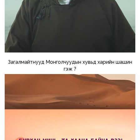
Загалмайтнууд Монголчуудын хувьд харийн шашин
гэж үү?