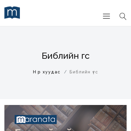
Библийн үгс
Нүүр хуудас
Библийн үгс