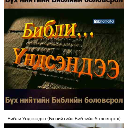
Библи Үндсэндээ (Бүх нийтийн Библийн боловсрол)