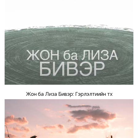
Жон ба Лиза Бивэр: Гэрлэлтиийн түүх