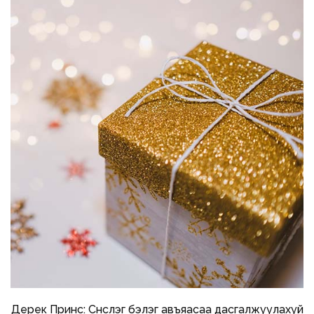
Дерек Принс: Сүнслэг бэлэг авъяасаа дасгалжуулахуй