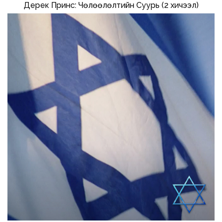
Дерек Принс: Чөлөөлөлтийн Суурь (2 хичээл)