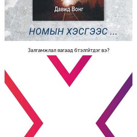
Залгамжлал яагаад бүтэлгүйтдэг вэ?