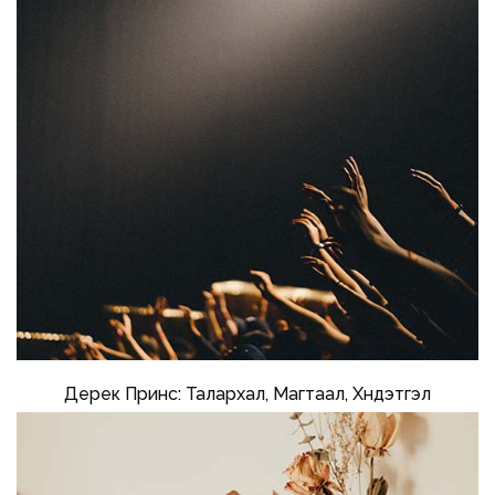
Дерек Принс: Талархал, Магтаал, Хүндэтгэл