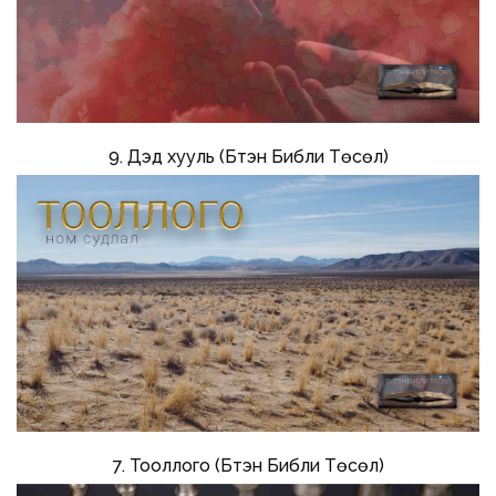
9. Дэд хууль (Бүтэн Библи Төсөл)
7. Тооллого (Бүтэн Библи Төсөл)