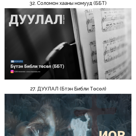
32. Соломон хааны номууд (ББТ)
27. ДУУЛАЛ (Бүтэн Библи Төсөл)