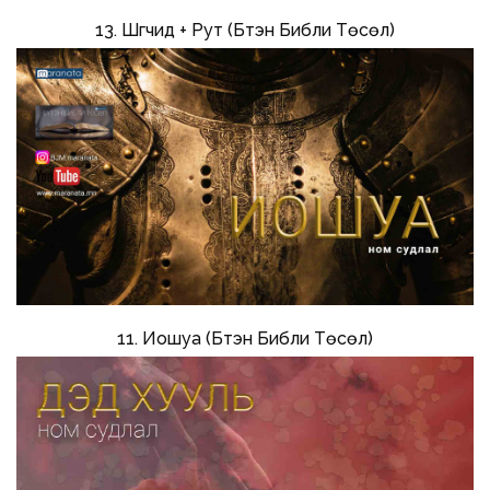
13. Шүүгчид + Рут (Бүтэн Библи Төсөл)
11. Иошуа (Бүтэн Библи Төсөл)