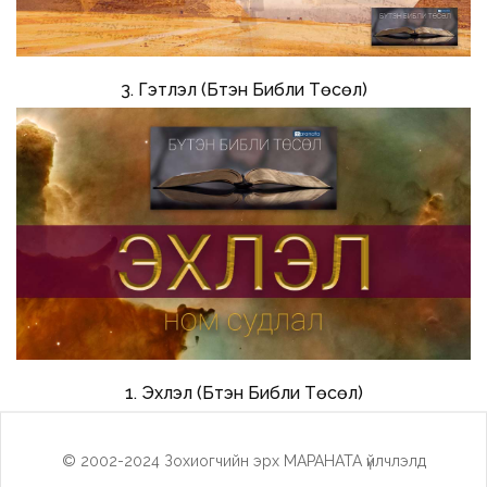
3. Гэтлэл (Бүтэн Библи Төсөл)
1. Эхлэл (Бүтэн Библи Төсөл)
© 2002-2024 Зохиогчийн эрх МАРАНАТА үйлчлэлд