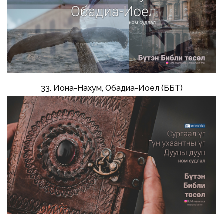
33. Иона-Нахум, Обадиа-Иоел (ББТ)