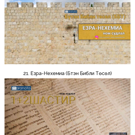
21. Езра-Нехемиа (Бүтэн Библи Төсөл)