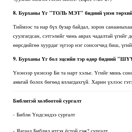
8. Бурханы Үг "ТОЛЬ МЭТ" бидний үнэн төрхий
Тиймээс та нар бүх бузар байдал, хорон санааныхаа
суулгагдсан, сэтгэлийг чинь аврах чадалтай үгийг 
өөрсдийгөө хуурдаг зүгээр нэг сонсогчид биш, үгий
9. Бурханы Үг бол эцсийн тэр өдөр бидний "Ш
Үнэнээр үнэнээр Би та нарт хэлье. Үгийг минь сон
амьтай болох бөгөөд яллагдахгүй. Харин үхлээс гэ
Библитэй холбоотой сургалт
-
Библи Үндсэндээ сургалт
-
Яагаад Библид итгэх ёстой гэж? сургалт