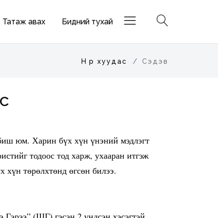
Татаж авах
Бидний тухай
Нүүр хуудас
Сэдэв
ус
 биш юм. Харин бүх хүн үнэний мэдлэгт
истийг тодоос тод харж, ухааран итгэж
үх хүн төрөлхтөнд өгсөн билээ.
 Гэрээ” (ШГ) гэсэн 2 үндсэн хэсэгтэй.