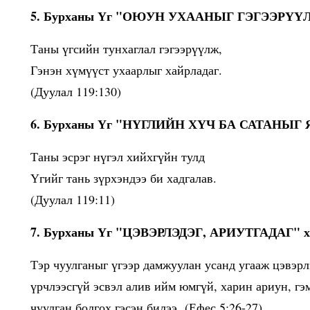
5. Бурханы Үг "ОЮУН УХААНЫГ ГЭГЭЭРҮҮ
Таны үгсийн тунхаглал гэгээрүүлж,
Гэнэн хүмүүст ухаарлыг хайрладаг.
(Дуулал 119:130)
6. Бурханы Үг "НҮГЛИЙН ХҮЧ БА САТАНЫГ ЯЛ
Таны эсрэг нүгэл хийхгүйн тулд
Үгийг тань зүрхэндээ би хадгалав.
(Дуулал 119:11)
7. Бурханы Үг "ЦЭВЭРЛЭДЭГ, АРИУТГАДАГ" х
Тэр чуулганыг үгээр дамжуулан усанд угааж цэвэрлэ
үрчлээсгүй эсвэл алив ийм юмгүй, харин ариун, г
чуулган болгох гэсэн билээ.
(Ефес 5:26-27)