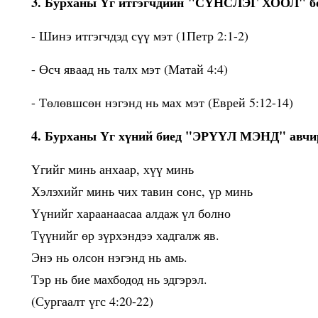
3. Бурханы Үг итгэгчдийн "СҮНСЛЭГ ХООЛ" бо
- Шинэ итгэгчдэд сүү мэт (1Петр 2:1-2)
- Өсч яваад нь талх мэт (Матай 4:4)
- Төлөвшсөн нэгэнд нь мах мэт (Еврей 5:12-14)
4. Бурханы Үг хүний биед "ЭРҮҮЛ МЭНД" авчи
Үгийг минь анхаар, хүү минь
Хэлэхийг минь чих тавин сонс, үр минь
Үүнийг хараанаасаа алдаж үл болно
Түүнийг өр зүрхэндээ хадгалж яв.
Энэ нь олсон нэгэнд нь амь.
Тэр нь бие махбодод нь эдгэрэл.
(Сургаалт үгс 4:20-22)