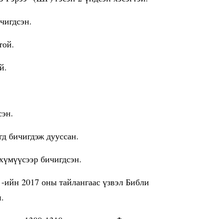
ичигдсэн.
той.
эй.
сэн.
гд бичигдэж дууссан.
 хүмүүсээр бичигдсэн.
) -ийн 2017 оны тайлангаас үзвэл Библи
н.