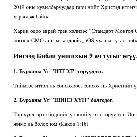
2019 оны хувилбаруудаар гарч нийт Христэд итгэгч
хэрэглэж байна.
Харин одоо еврей грек хэлнээс “Стандарт Монгол О
бөгөөд СМО апп-ыг андройд, iOS ухаалаг утас, та
Ингээд Библи уншихын 9 ач тусыг өгүү
1. Бурханы Үг "ИТГЭЛ" төрүүлдэг.
Тиймээс итгэл нь сонсохоос, сонсох нь Христийн үг
2. Бурханы Үг "ШИНЭ ХҮН" болгодог.
Тэр хүслээрээ биднийг үнэний үгээр төрүүлэв. Ин
жимс нь болох юм (Иаков 1:18)