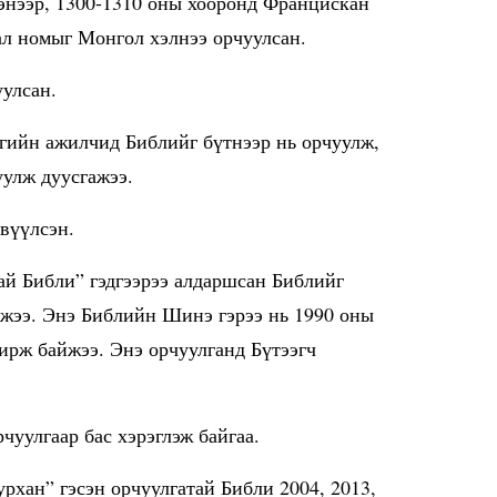
нээр, 1300-1310 оны хооронд Францискан
ал номыг Монгол хэлнээ орчуулсан.
уулсан.
гийн ажилчид Библийг бүтнээр нь орчуулж,
уулж дуусгажээ.
рвүүлсэн.
ай Библи” гэдгээрээ алдаршсан Библийг
жээ. Энэ Библийн Шинэ гэрээ нь 1990 оны
 ирж байжээ. Энэ орчуулганд Бүтээгч
чуулгаар бас хэрэглэж байгаа.
рхан” гэсэн орчуулгатай Библи 2004, 2013,