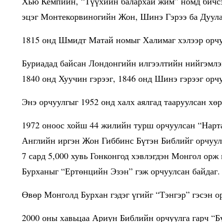
Хью Кемпийн, “Түүхийн балархай жим” номд бичсэ
эцэг Монтекорвиногийн Жон, Шинэ Гэрээ ба Дуул
1815 онд Шмидт Матай номыг Халимаг хэлээр орч
Буриадад байсан Лондонгийн илгээлтийн нийгэмлэ
1840 онд Хуучин гэрээг, 1846 онд Шинэ гэрээг орч
Энэ орчуулгыг 1952 онд халх аялгад тааруулсан хө
1972 оноос хойш 44 жилийн турш орчуулсан “Нарт
Английн иргэн Жон Гиббинс Бүтэн Библийг орчуул
7 сард 5,000 хувь Гонконгод хэвлэгдэн Монгол орж
Бурханыг “Ертөнцийн Эзэн” гэж орчуулсан байдаг.
Өвөр Монголд Бурхан гэдэг үгийг “Тэнгэр” гэсэн ор
2000 оны хавьцаа Ариун Библийн орчуулга гарч “Бу