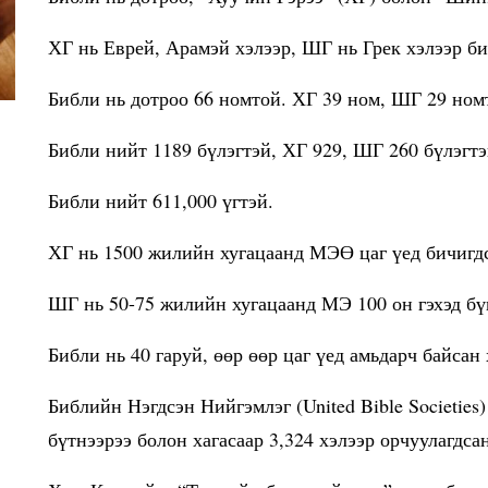
ХГ нь Еврей, Арамэй хэлээр, ШГ нь Грек хэлээр б
Библи нь дотроо 66 номтой. ХГ 39 ном, ШГ 29 ном
Библи нийт 1189 бүлэгтэй, ХГ 929, ШГ 260 бүлэгт
Библи нийт 611,000 үгтэй.
ХГ нь 1500 жилийн хугацаанд МЭӨ цаг үед бичигд
ШГ нь 50-75 жилийн хугацаанд МЭ 100 он гэхэд бү
Библи нь 40 гаруй, өөр өөр цаг үед амьдарч байсан
Библийн Нэгдсэн Нийгэмлэг (United Bible Societies
бүтнээрээ болон хагасаар 3,324 хэлээр орчуулагдса