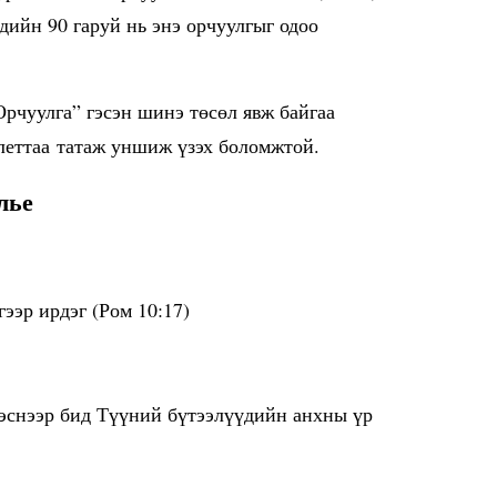
дийн 90 гаруй нь энэ орчуулгыг одоо
рчуулга” гэсэн шинэ төсөл явж байгаа
блеттаа татаж уншиж үзэх боломжтой.
лье
ээр ирдэг (Ром 10:17)
гэснээр бид Түүний бүтээлүүдийн анхны үр