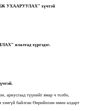
ЛЖ УХААРУУЛАХ" хүчтэй
АХ" ялалтад хүргэдэг.
үчтэй.
н, ариусгаад түүнийг ямар ч толбо,
эм зэмгүй байлган Өөрийнхөө өмнө алдарт