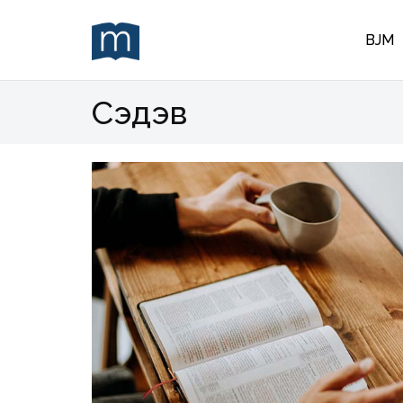
BJM
Сэдэв