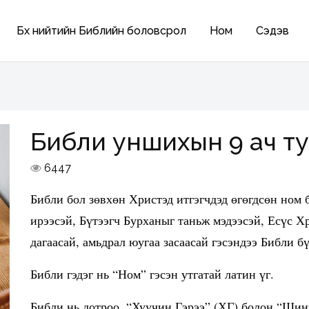
Бүх нийтийн Библийн боловсрол
Ном
Сэдэв
Библи уншихын 9 ач т
6447
Библи бол зөвхөн Христэд итгэгчдэд өгөгдсөн ном
ирээсэй, Бүтээгч Бурханыг таньж мэдээсэй, Есүс Хр
дагаасай, амьдрал юугаа засаасай гэсэндээ Библи б
Библи гэдэг нь “Ном” гэсэн утгатай латин үг.
Библи нь дотроо, “Хуучин Гэрээ” (ХГ) болон “Шинэ