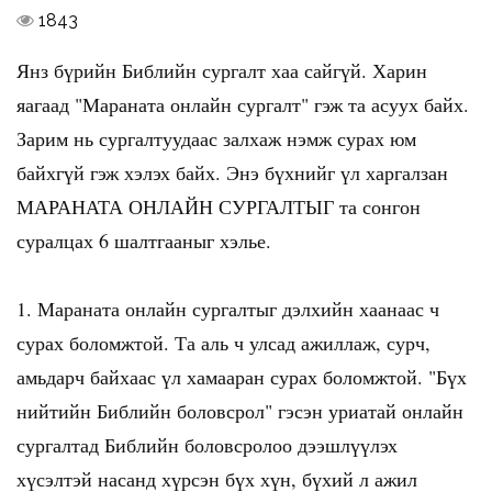
1843
Янз бүрийн Библийн сургалт хаа сайгүй. Харин
яагаад "Мараната онлайн сургалт" гэж та асуух байх.
Зарим нь сургалтуудаас залхаж нэмж сурах юм
байхгүй гэж хэлэх байх. Энэ бүхнийг үл харгалзан
МАРАНАТА ОНЛАЙН СУРГАЛТЫГ та сонгон
суралцах 6 шалтгааныг хэлье.
1. Мараната онлайн сургалтыг дэлхийн хаанаас ч
сурах боломжтой. Та аль ч улсад ажиллаж, сурч,
амьдарч байхаас үл хамааран сурах боломжтой. "Бүх
нийтийн Библийн боловсрол" гэсэн уриатай онлайн
сургалтад Библийн боловсролоо дээшлүүлэх
хүсэлтэй насанд хүрсэн бүх хүн, бүхий л ажил