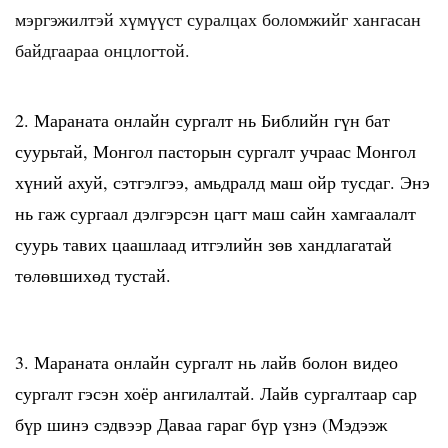
мэргэжилтэй хүмүүст суралцах боломжийг хангасан
байдгаараа онцлогтой.
2. Мараната онлайн сургалт нь Библийн гүн бат
суурьтай, Монгол пасторын сургалт учраас Монгол
хүний ахуй, сэтгэлгээ, амьдралд маш ойр тусдаг. Энэ
нь гаж сургаал дэлгэрсэн цагт маш сайн хамгаалалт
суурь тавих цаашлаад итгэлийн зөв хандлагатай
төлөвшихөд тустай.
3. Мараната онлайн сургалт нь лайв болон видео
сургалт гэсэн хоёр ангилалтай. Лайв сургалтаар сар
бүр шинэ сэдвээр Даваа гараг бүр үзнэ (Мэдээж