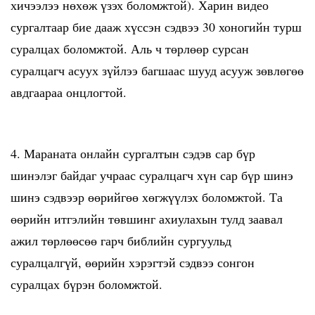
хичээлээ нөхөж үзэх боломжтой). Харин видео
сургалтаар бие дааж хүссэн сэдвээ 30 хоногийн турш
суралцах боломжтой. Аль ч төрлөөр сурсан
суралцагч асуух зүйлээ багшаас шууд асууж зөвлөгөө
авдгаараа онцлогтой.
4. Мараната онлайн сургалтын сэдэв сар бүр
шинэлэг байдаг учраас суралцагч хүн сар бүр шинэ
шинэ сэдвээр өөрийгөө хөгжүүлэх боломжтой. Та
өөрийн итгэлийн төвшинг ахиулахын тулд заавал
ажил төрлөөсөө гарч библийн сургуульд
суралцалгүй, өөрийн хэрэгтэй сэдвээ сонгон
суралцах бүрэн боломжтой.