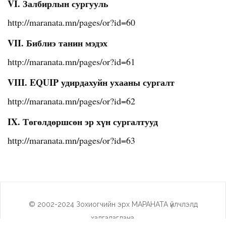
VI. Залбирлын сургууль
http://maranata.mn/pages/or?id=60
VII. Библиэ танин мэдэх
http://maranata.mn/pages/or?id=61
VIII. EQUIP удирдахуйн ухааны сургалт
http://maranata.mn/pages/or?id=62
IX. Төгөлдөршсөн эр хүн сургалтууд
http://maranata.mn/pages/or?id=63
© 2002-2024 Зохиогчийн эрх МАРАНАТА үйлчлэлд
хадгалагдана.