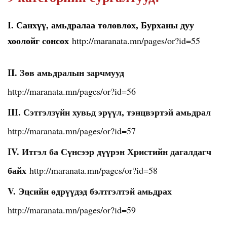
I. Санхүү, амьдралаа төлөвлөх, Бурханы дуу
хоолойг сонсох
http://maranata.mn/pages/or?id=55
II. Зөв амьдралын зарчмууд
http://maranata.mn/pages/or?id=56
III. Сэтгэлзүйн хувьд эрүүл, тэнцвэртэй амьдрал
http://maranata.mn/pages/or?id=57
IV. Итгэл ба Сүнсээр дүүрэн Христийн дагалдагч
байх
http://maranata.mn/pages/or?id=58
V. Эцсийн өдрүүдэд бэлтгэлтэй амьдрах
http://maranata.mn/pages/or?id=59