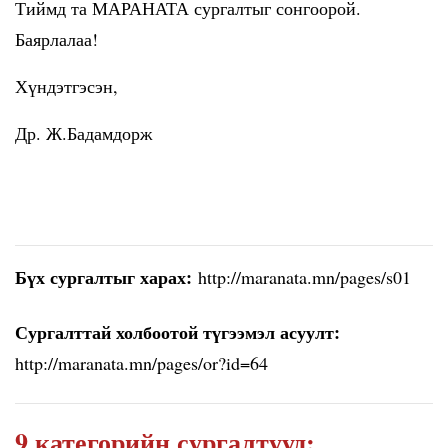
Тиймд та МАРАНАТА сургалтыг сонгоорой.
Баярлалаа!
Хүндэтгэсэн,
Др. Ж.Бадамдорж
Бүх сургалтыг харах:
http://maranata.mn/pages/s01
Сургалттай холбоотой түгээмэл асуулт:
http://maranata.mn/pages/or?id=64
9 категорийн сургалтууд: