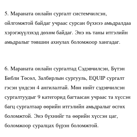
5. Мараната онлайн сургалт системчилсэн,
ойлгомжтой байдаг учраас сурсан бүхнээ амьдралдаа
хэрэгжүүлэхэд дөхөм байдаг. Энэ нь таны итгэлийн
амьдралыг төвшин ахиулах боломжоор хангадаг.
6. Мараната онлайн сургалтад Сэдэвчилсэн, Бүтэн
Библи Төсөл, Залбирлын сургууль, EQUIP сургалт
гэсэн үндсэн 4 ангилалтай. Мөн нийт сэдэвчилсэн
сургалтуудыг 9 категорид багтаасан учраас та хүссэн
багц сургалтаар өөрийн итгэлийн амьдралыг өсгөх
боломжтой. Энэ бүхнийг та өөрийн хүссэн цаг,
боломжоор суралцах бүрэн боломжтой.