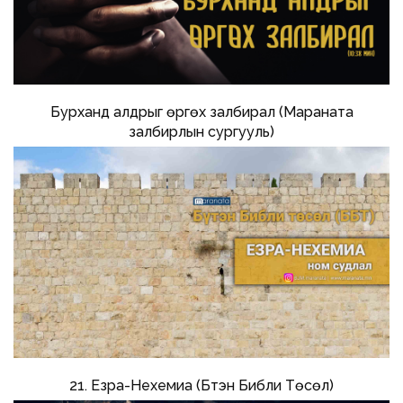
Бурханд алдрыг өргөх залбирал (Мараната
залбирлын сургууль)
21. Езра-Нехемиа (Бүтэн Библи Төсөл)