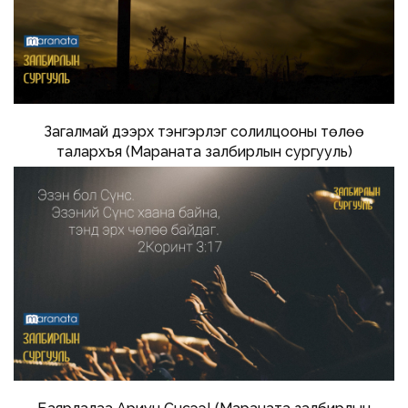
Загалмай дээрх тэнгэрлэг солилцооны төлөө
талархъя (Мараната залбирлын сургууль)