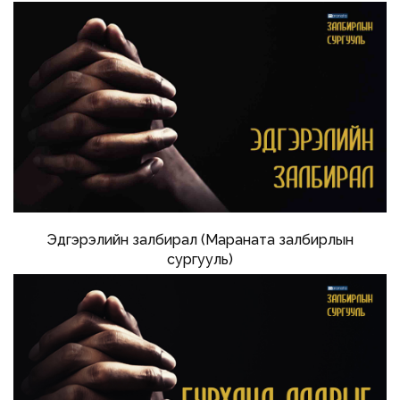
Эдгэрэлийн залбирал (Мараната залбирлын
сургууль)