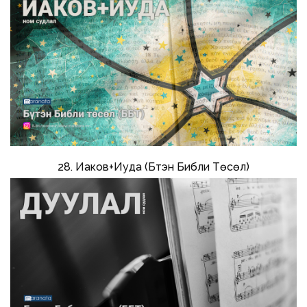
28. Иаков+Иуда (Бүтэн Библи Төсөл)