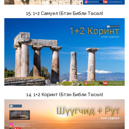
15. 1+2 Самуел (Бүтэн Библи Төсөл)
14. 1+2 Коринт (Бүтэн Библи Төсөл)