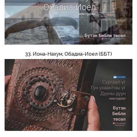
33. Иона-Нахум, Обадиа-Иоел (ББТ)