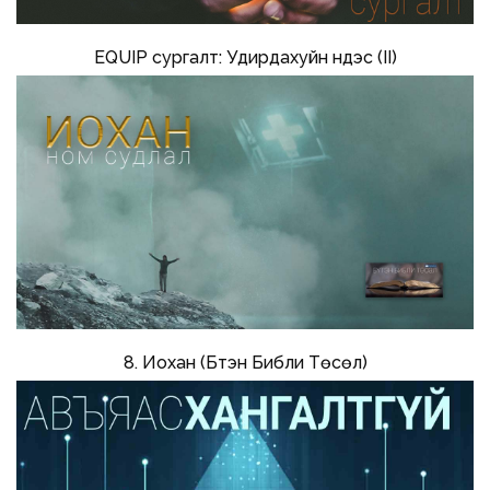
EQUIP сургалт: Удирдахуйн үндэс (II)
8. Иохан (Бүтэн Библи Төсөл)