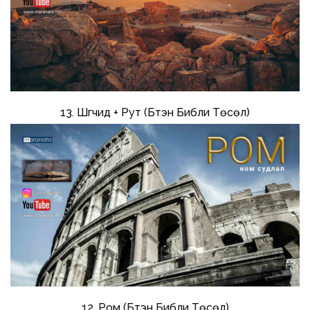
13. Шүүгчид + Рут (Бүтэн Библи Төсөл)
12. Ром (Бүтэн Библи Төсөл)