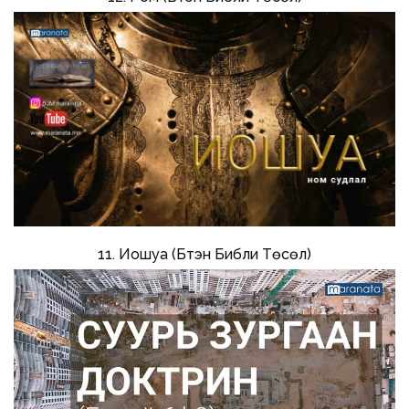
11. Иошуа (Бүтэн Библи Төсөл)