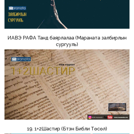
ИАВЭ РАФА Танд баярлалаа (Мараната залбирлын
сургууль)
19. 1+2Шастир (Бүтэн Библи Төсөл)