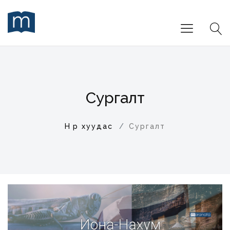
Cургалт
Нүүр хуудас
Cургалт