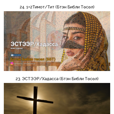
24. 1+2Тимот/Тит (Бүтэн Библи Төсөл)
23. ЭСТЭЭР/Хадасса (Бүтэн Библи Төсөл)