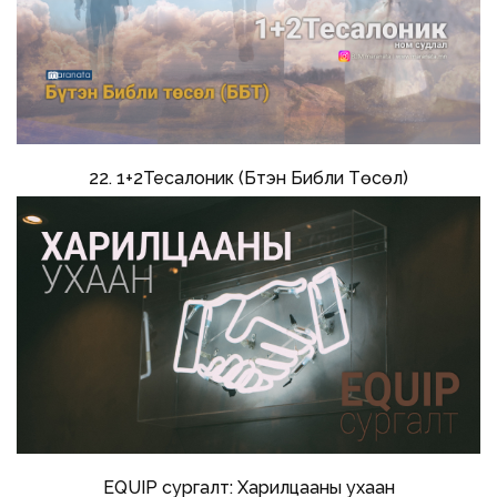
22. 1+2Тесалоник (Бүтэн Библи Төсөл)
EQUIP сургалт: Харилцааны ухаан