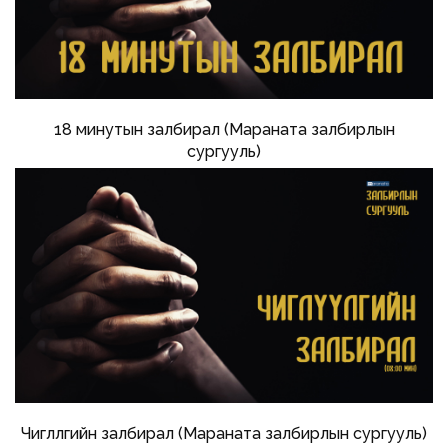
18 минутын залбирал (Мараната залбирлын
сургууль)
Чиглүүлгийн залбирал (Мараната залбирлын сургууль)