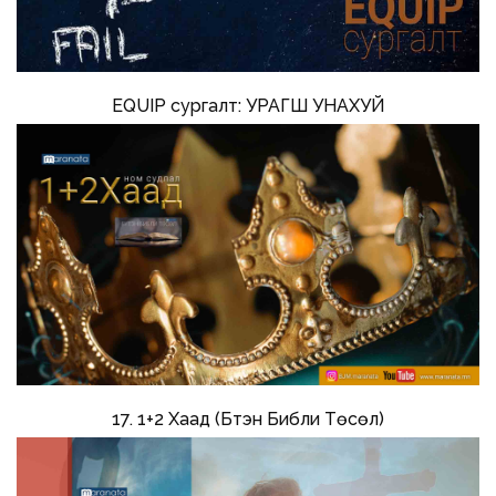
EQUIP сургалт: УРАГШ УНАХУЙ
17. 1+2 Хаад (Бүтэн Библи Төсөл)