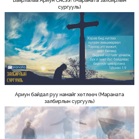
Баярлалаа Ариун Сүнсээ! (Мараната залбирлын
сургууль)
Ариун байдал руу намайг хөтлөөч (Мараната
залбирлын сургууль)