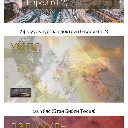
24. Суурь зургаан доктрин (Еврей 6:1-2)
10. Үйлс (Бүтэн Библи Төсөл)