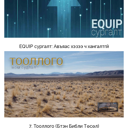
EQUIP сургалт: Авъяас хэзээ ч хангалтгүй
7. Тооллого (Бүтэн Библи Төсөл)