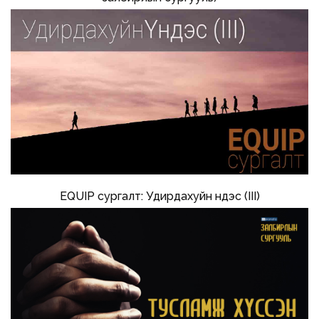
EQUIP сургалт: Удирдахуйн үндэс (III)