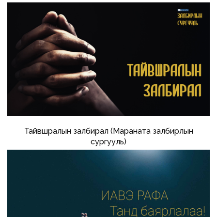
Тайвшралын залбирал (Мараната залбирлын
сургууль)