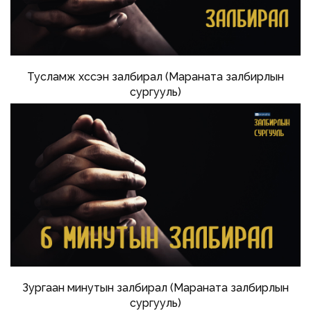
Тусламж хүссэн залбирал (Мараната залбирлын
сургууль)
Зургаан минутын залбирал (Мараната залбирлын
сургууль)