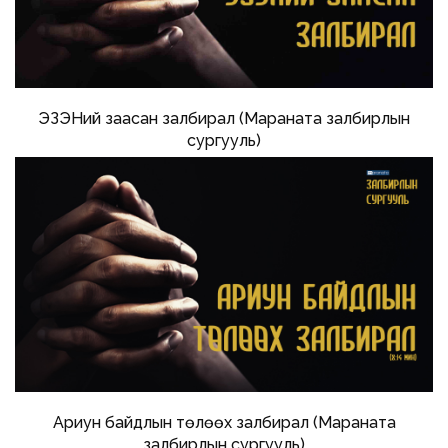
ЭЗЭНий заасан залбирал (Мараната залбирлын
сургууль)
Ариун байдлын төлөөх залбирал (Мараната
залбирлын сургууль)