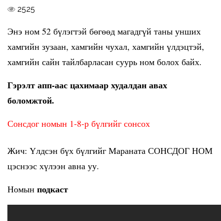
2525
Энэ ном 52 бүлэгтэй бөгөөд магадгүй таны унших
хамгийн зузаан, хамгийн чухал, хамгийн үлдэцтэй,
хамгийн сайн тайлбарласан суурь ном болох байх.
Гэрэлт апп-аас цахимаар худалдан авах
боломжтой.
Сонсдог номын 1-8-р бүлгийг сонсох
Жич: Үлдсэн бүх бүлгийг Мараната СОНСДОГ НОМ
цэснээс хүлээн авна уу.
подкаст
Номын