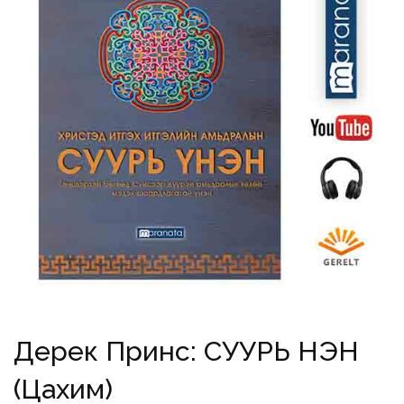
Дерек Принс: СУУРЬ ҮНЭН
(Цахим)