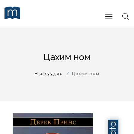
Цахим ном
Нүүр хуудас
Цахим ном