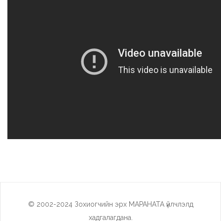
© 2002-2024 Зохиогчийн эрх МАРАНАТА үйлчлэлд
хадгалагдана.