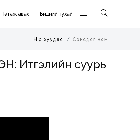
Татаж авах
Бидний тухай
Нүүр хуудас
Сонсдог ном
ЭН: Итгэлийн суурь