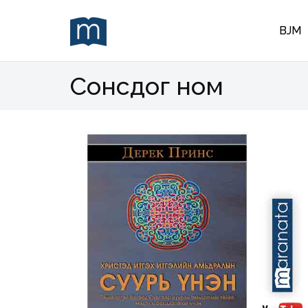
BJM
Сонсдог ном