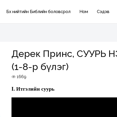
Бүх нийтийн Библийн боловсрол
Ном
Сэдэв
Дерек Принс, СУУРЬ ҮН
(1-8-р бүлэг)
1669
I. Итгэлийн суурь