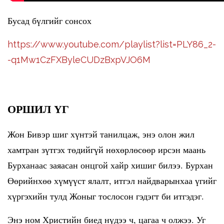
Бусад бүлгийг сонсох
https://www.youtube.com/playlist?list=PLY86_2-
-q1Mw1CzFXByleCUDzBxpVJO6M
ОРШИЛ ҮГ
Жон Бивэр шиг хүнтэй танилцаж, энэ олон жил
хамтран зүтгэх төдийгүй нөхөрлөсөөр ирсэн маань
Бурханаас заяасан онцгой хайр хишиг билээ. Бурхан
Өөрийнхөө хүмүүст ялалт, итгэл найдварынхаа үгийг
хүргэхийн тулд Жоныг тослосон гэдэгт би итгэдэг.
Энэ ном Христийн биед нүдээ ч, цагаа ч олжээ. Уг