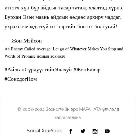
итгэгч хүн бүр айдсыг тасар татаж, ялалтад хүрнэ.
Бурхан Эзэн маань айдсын өөдөөс архирч чаддаг,
ухрахыг мэддэггүй их цэргийг босгох болтугай!
— Жон Мэйсон
An Enemy Called Average, Let go of Whatever Makes You Stop and
Words of Promise номын зохиолч
#АйлганСүрдүүлгийгЯлахуй #ЖонБивэр
#СонсдогНом
© 2002-2024 Зохиогчийн эрх МАРАНАТА үйлчлэлд
хадгалагдана.
Social Холбоос