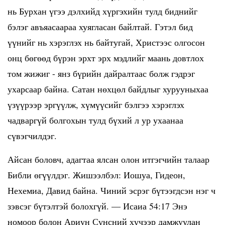
нь Бурхан үгээ дэлхийд хүргэхийн тулд биднийг
бэлэг авъяасаараа хуягласан байлтай. Гэтэл бид
үүнийг нь хэрэглэх нь байтугай, Христээс олгосон
онц бөгөөд бүрэн эрхт эрх мэдлийг маань довтлох
том жижиг - янз бүрийн дайралтаас болж гэдрэг
ухарсаар байна. Сатан нөхцөл байдлыг хурууныхаа
үзүүрээр эргүүлж, хүмүүсийг бэлгээ хэрэглэх
чадваргүй болгохын тулд бүхий л ур ухаанаа
сүвэгчилдэг.
Айсан боловч, адагтаа ялсан олон итгэгчийн талаар
Библи өгүүлдэг. Жишээлбэл: Иошуа, Гидеон,
Нехемиа, Давид байна. Чиний эсрэг бүтээгдсэн нэг ч
зэвсэг бүтэлтэй болохгүй. — Исаиа 54:17 Энэ
номоор болон Ариун Сүнсний хүчээр дамжуулан