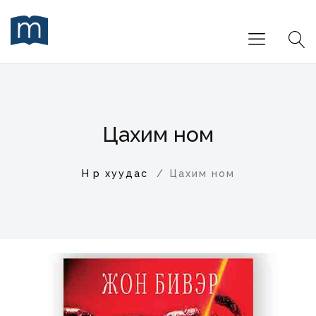
Цахим ном
Нүүр хуудас
Цахим ном