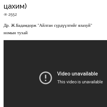
цахим)
2552
Др. Ж.Бадамдорж "Айлган сүрдүүлгийг ялахуй"
номын тухай