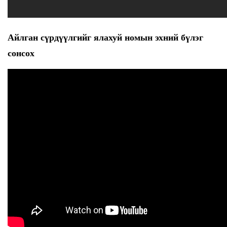
Айлган сүрдүүлгийг ялахуй номын эхний бүлэг
сонсох