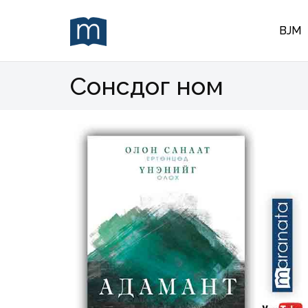
BJM
Сонсдог ном