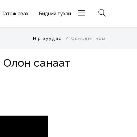
Татаж авах
Бидний тухай
Нүүр хуудас
Сонсдог ном
 Олон санаат