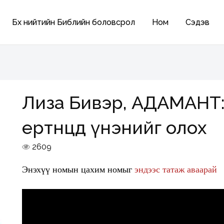
Бүх нийтийн Библийн боловсрол
Ном
Сэдэв
Лиза Бивэр, АДАМАНТ:
ертөнцөд үнэнийг олох
2609
Энэхүү номын цахим номыг
эндээс татаж аваарай