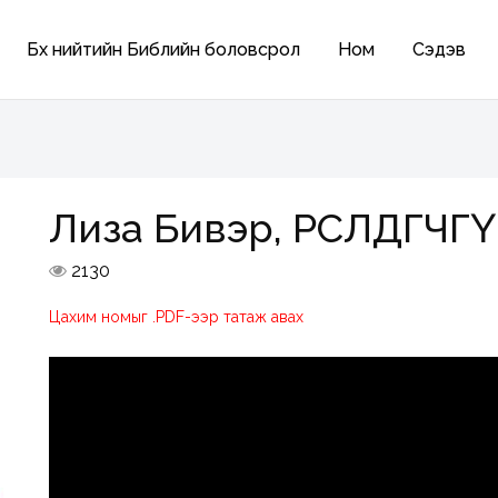
Бүх нийтийн Библийн боловсрол
Ном
Сэдэв
Лиза Бивэр, ӨРСӨЛДӨГЧГ
2130
Цахим номыг .PDF-ээр татаж авах