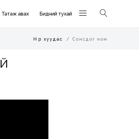
Татаж авах
Бидний тухай
Нүүр хуудас
Сонсдог ном
ҮЙ