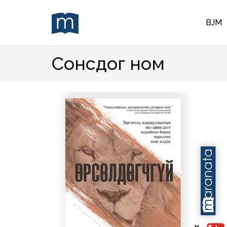
BJM
Сонсдог ном