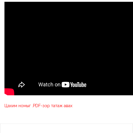
Цахим номыг .PDF-ээр татаж авах