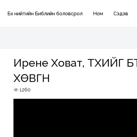
Бүх нийтийн Библийн боловсрол
Ном
Сэдэв
Ирене Ховат, ТҮҮХИЙГ 
ХӨВГҮҮН
1260