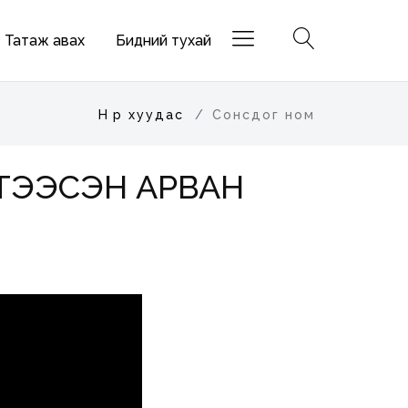
Татаж авах
Бидний тухай
Нүүр хуудас
Сонсдог ном
БҮТЭЭСЭН АРВАН