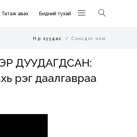
Татаж авах
Бидний тухай
Нүүр хуудас
Сонсдог ном
ЭЭР ДУУДАГДСАН:
ь үүрэг даалгавраа