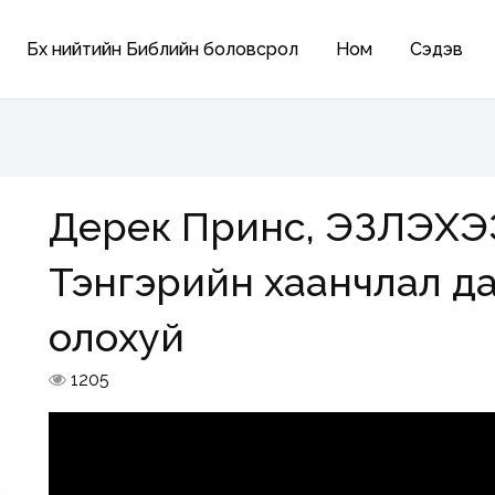
Бүх нийтийн Библийн боловсрол
Ном
Сэдэв
Дерек Принс, ЭЗЛЭХ
Тэнгэрийн хаанчлал дах
олохуй
1205