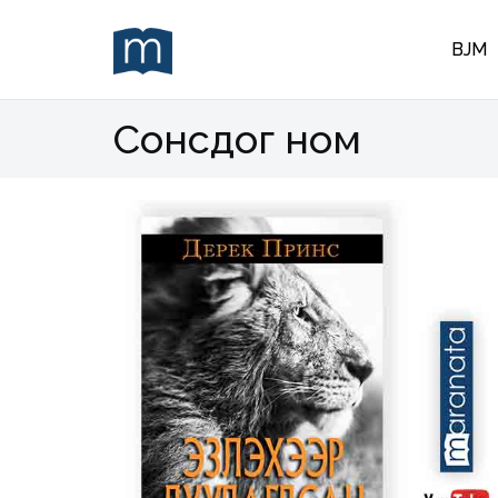
BJM
Сонсдог ном