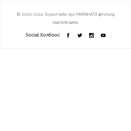
© 2002-2024 Зохиогчийн эрх МАРАНАТА үйлчлэлд
хадгалагдана.
Social Холбоос