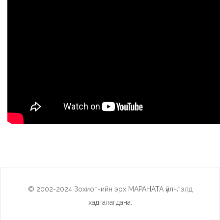
© 2002-2024 Зохиогчийн эрх МАРАНАТА үйлчлэлд
хадгалагдана.