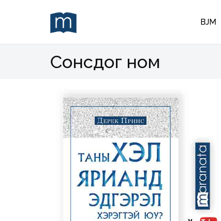
BJM
Сонсдог ном