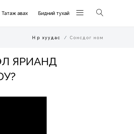
Татаж авах
Бидний тухай
Нүүр хуудас
Сонсдог ном
ЭЛ ЯРИАНД
ЮУ?