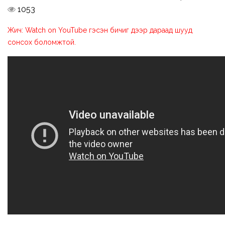
1053
Жич: Watch on YouTube гэсэн бичиг дээр дараад шууд
сонсох боломжтой.