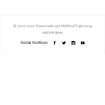
© 2002-2024 Зохиогчийн эрх МАРАНАТА үйлчлэлд
хадгалагдана.
Social Холбоос