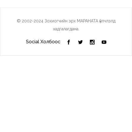
© 2002-2024 Зохиогчийн эрх МАРАНАТА үйлчлэлд
хадгалагдана.
Social Холбоос