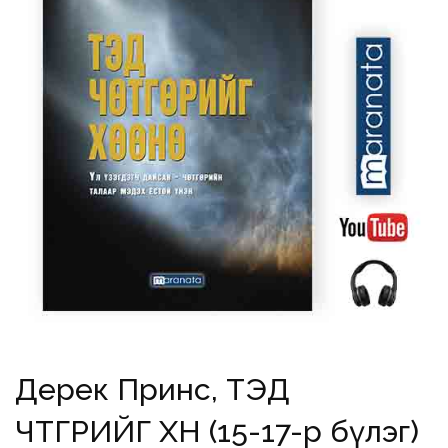
Дерек Принс, ТЭД
ЧӨТГӨРИЙГ ХӨӨНӨ (15-17-р бүлэг)