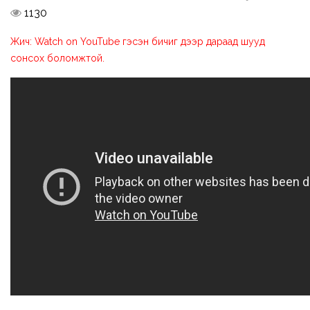
1130
Жич: Watch on YouTube гэсэн бичиг дээр дараад шууд
сонсох боломжтой.