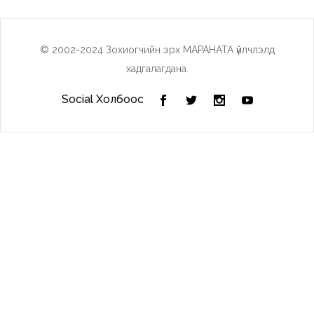
© 2002-2024 Зохиогчийн эрх МАРАНАТА үйлчлэлд
хадгалагдана.
Social Холбоос