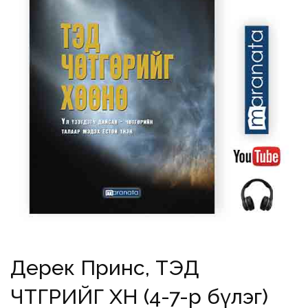
Дерек Принс, ТЭД
ЧӨТГӨРИЙГ ХӨӨНӨ (4-7-р бүлэг)