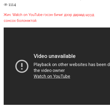
1114
Жич: Watch on YouTube гэсэн бичиг дээр дараад шууд
сонсох боломжтой.