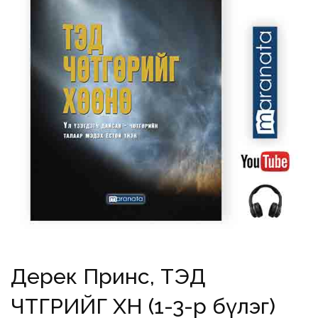
Дерек Принс, ТЭД
ЧӨТГӨРИЙГ ХӨӨНӨ (1-3-р бүлэг)