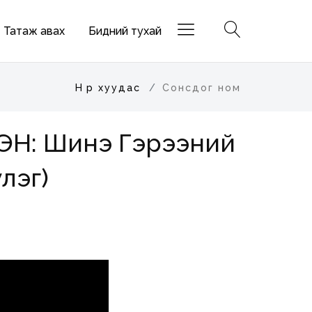
Татаж авах
Бидний тухай
Нүүр хуудас
Сонсдог ном
НЭН: Шинэ Гэрээний
лэг)