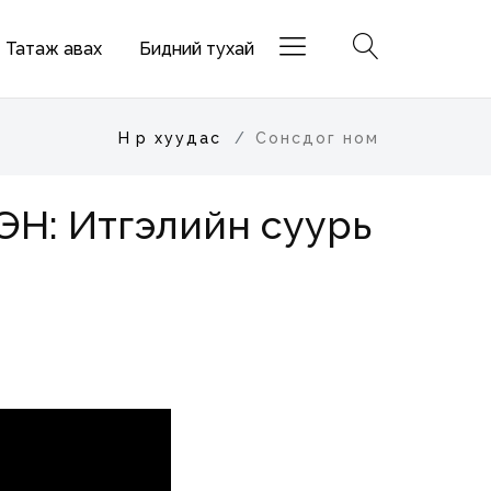
Татаж авах
Бидний тухай
Нүүр хуудас
Сонсдог ном
ЭН: Итгэлийн суурь