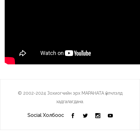
© 2002-2024 Зохиогчийн эрх МАРАНАТА үйлчлэлд
хадгалагдана.
Social Холбоос