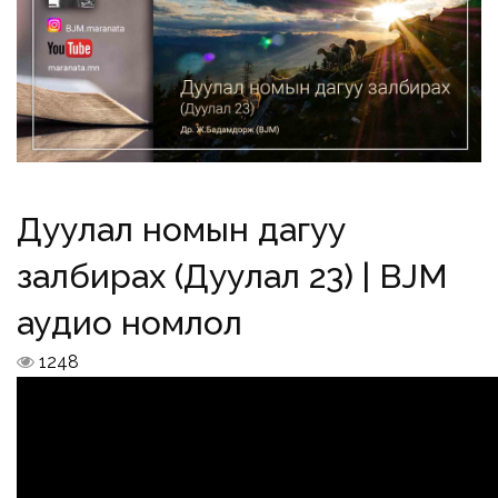
Дуулал номын дагуу
залбирах (Дуулал 23) | BJM
аудио номлол
1248