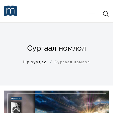
Сургаал номлол
Нүүр хуудас
Сургаал номлол