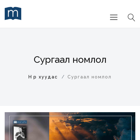
Сургаал номлол
Нүүр хуудас
Сургаал номлол