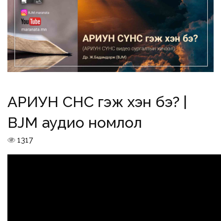
АРИУН СҮНС гэж хэн бэ? |
BJM аудио номлол
1317