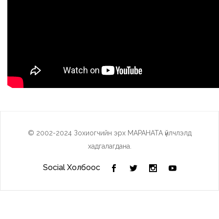
© 2002-2024 Зохиогчийн эрх МАРАНАТА үйлчлэлд
хадгалагдана.
Social Холбоос