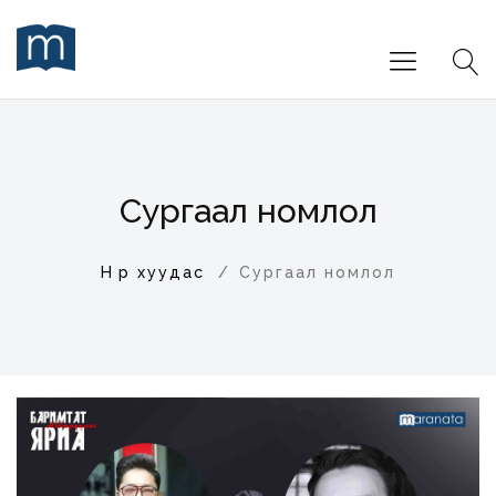
Сургаал номлол
Нүүр хуудас
Сургаал номлол