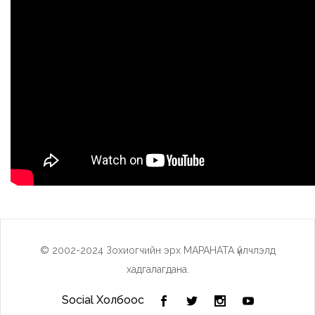
© 2002-2024 Зохиогчийн эрх МАРАНАТА үйлчлэлд
хадгалагдана.
Social Холбоос