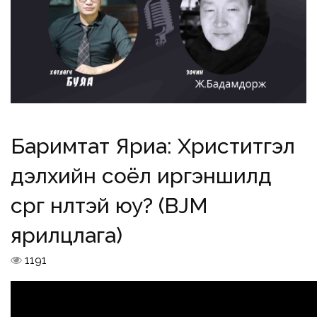
Баримтат Яриа: Христитгэл
дэлхийн соёл иргэншилд
сөрөг нөлөөтэй юу? (BJM
ярилцлага)
1191