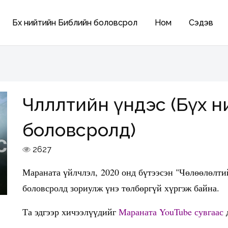
Бүх нийтийн Библийн боловсрол
Ном
Сэдэв
Чөлөөлөлтийн үндэс (Бүх
боловсролд)
2627
Мараната үйлчлэл, 2020 онд бүтээсэн "Чөлөөлөлти
боловсролд зориулж үнэ төлбөргүй хүргэж байна.
Та эдгээр хичээлүүдийг
Мараната YouTube сувгаас
д