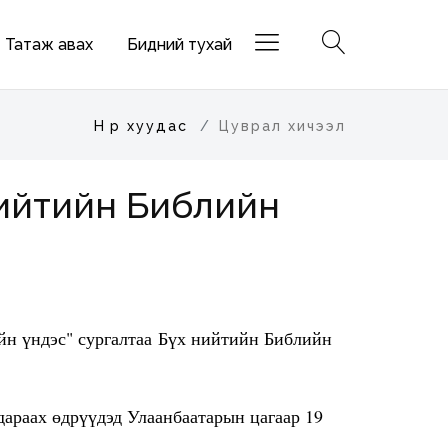
Татаж авах
Бидний тухай
Нүүр хуудас
Цуврал хичээл
 нийтийн Библийн
йн үндэс" сургалтаа Бүх нийтийн Библийн
араах өдрүүдэд Улаанбаатарын цагаар 19