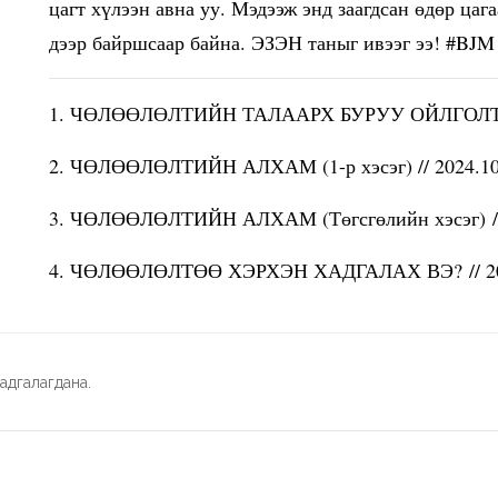
цагт хүлээн авна уу. Мэдээж энд заагдсан өдөр цаг
дээр байршсаар байна. ЭЗЭН таныг ивээг ээ! #BJ
1. ЧӨЛӨӨЛӨЛТИЙН ТАЛААРХ БУРУУ ОЙЛГОЛТУУ
2. ЧӨЛӨӨЛӨЛТИЙН АЛХАМ (1-р хэсэг) // 2024.10
3. ЧӨЛӨӨЛӨЛТИЙН АЛХАМ (Төгсгөлийн хэсэг) //
4. ЧӨЛӨӨЛӨЛТӨӨ ХЭРХЭН ХАДГАЛАХ ВЭ? // 20
адгалагдана.