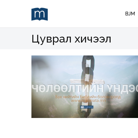
BJM
Цуврал хичээл