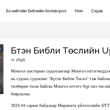
Бүх нийтийн Библийн боловсрол
Ном
Сэдэв
Бүтэн Библи Төслийн U
2696
Монгол пасторын судалгаагаар Монгол итгэгчиддээ
нь судлах судлалыг "Бүтэн Библи Төсөл" гэж байгаа
төлбөрөө төлж байгаа Монгол итгэгч бүр энэ төсл
баярлалаа.
2024.04 сарын байдлаар Мараната үйлчлэлийн БҮ