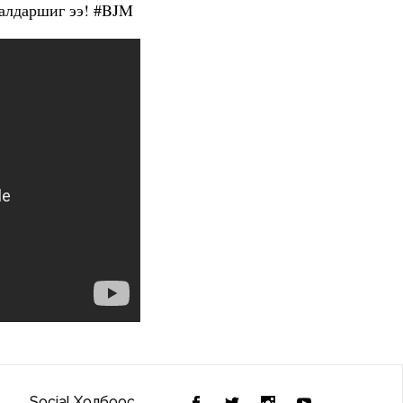
 алдаршиг ээ! #BJM
Social Холбоос