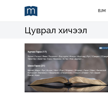
BJM
Цуврал хичээл