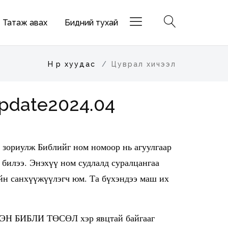
Татаж авах
Бидний тухай
Нүүр хуудас
Цуврал хичээл
pdate2024.04
 зориулж Библийг ном номоор нь агуулгаар
 билээ. Энэхүү ном судлалд суралцангаа
ийн санхүүжүүлэгч юм. Та бүхэндээ маш их
ТЭН БИБЛИ ТӨСӨЛ хэр явцтай байгааг