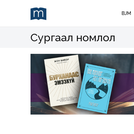
BJM
Сургаал номлол