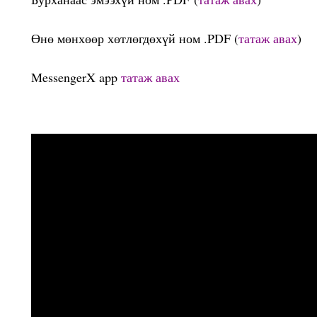
Өнө мөнхөөр хөтлөгдөхүй ном .PDF (
татаж авах
)
MessengerX app
татаж авах