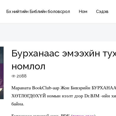
Бүх нийтийн Библийн боловсрол
Ном
Сэдэв
Бурханаас эмээхүйн тух
номлол
2088
Мараната BookClub-аар Жон Бивэрийн БУРХ
ХӨТЛӨГДӨХҮЙ номын нээлт дээр Dr.BJM -ийн хийс
байна.
Бурханаас эмээхүй ном .PDF (
татаж авах
)