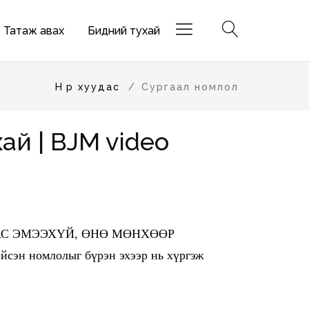
Татаж авах
Бидний тухай
Нүүр хуудас
Сургаал номлол
ай | BJM video
АНААС ЭМЭЭХҮЙ, ӨНӨ МӨНХӨӨР
эн номлолыг бүрэн эхээр нь хүргэж