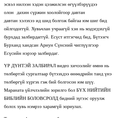
эсвэл нилээн хэдэн цээжилсэн өгүүлбэрүүдээ
олон дахин сүржин хоолойгоор давтан
давтан хэлэхээ ид шид болгож байгаа юм шиг бид
ойлгодоггүй. Хувьчлан учраагүй хэн нь мэдэгдэхгүй
бурхдад залбирдаггүй. Есүст итгэгчид бид, Бүтээгч
Бурханд хандсан Ариун Сүнсний чиглүүлгээр
Есүсийн нэрээр залбирдаг.
ҮР ДҮНТЭЙ ЗАЛБИРАЛ видео хичээлийг өмнө нь
төлбөртэй сургалтаар бүтээхдээ өнөөдрийн танд үнэ
төлбөргүй хүргэх гэж бий болгосон юм шүү.
Мараната үйлчлэлийн зорилго бол БҮХ НИЙТИЙН
БИБЛИЙН БОЛОВСРОЛД бидний зүгээс оруулж
болох хувь нэмрээ харамгүй зориулах.