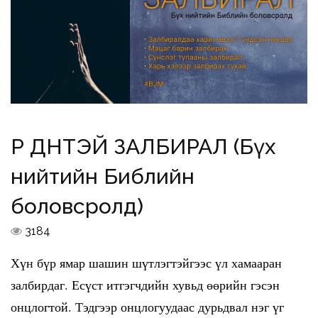
ҮР ДҮНТЭЙ ЗАЛБИРАЛ (Бүх
нийтийн Библийн
боловсролд)
3184
Хүн бүр ямар шашин шүтлэгтэйгээс үл хамааран
залбирдаг. Есүст итгэгчдийн хувьд өөрийн гэсэн
онцлогтой. Тэдгээр онцлогуудаас дурьдвал нэг үг