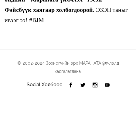
Фэйсбүүк хаягаар холбогдоорой.
ЭЗЭН таныг
ивээг ээ! #BJM
© 2002-2024 Зохиогчийн эрх МАРАНАТА үйлчлэлд
хадгалагдана.
Social Холбоос