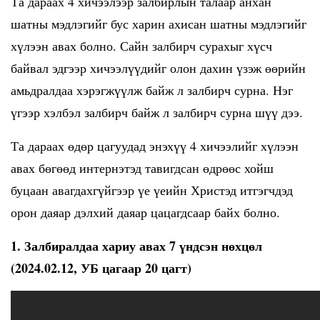
Та дараах 4 хичээлээр залбирлын талаар анхан
шатны мэдлэгийг бус харин ахисан шатны мэдлэгийг
хүлээн авах болно. Сайн залбирч сурахыг хүсч
байвал эдгээр хичээлүүдийг олон дахин үзэж өөрийн
амьдралдаа хэрэгжүүлж байж л залбирч сурна. Нэг
үгээр хэлбэл залбирч байж л залбирч сурна шүү дээ.
Та дараах өдөр цагуудад энэхүү 4 хичээлийг хүлээн
авах бөгөөд интернэтэд тавигдсан өдрөөс хойш
буцаан авагдахгүйгээр үе үеийн Христэд итгэгчдэд
орон даяар дэлхий даяар цацагдсаар байх болно.
1. Залбиралдаа хариу авах 7 үндсэн нөхцөл
(2024.02.12, УБ цагаар 20 цагт)