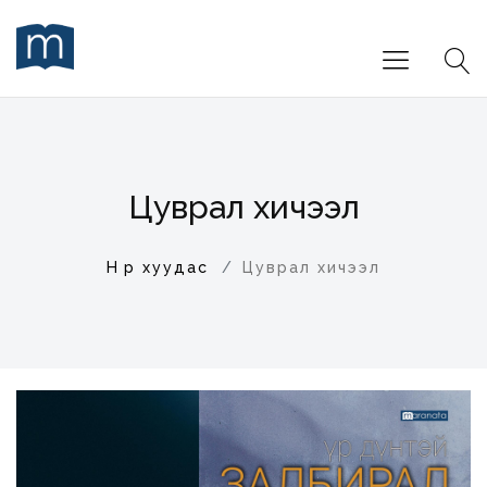
Цуврал хичээл
Нүүр хуудас
Цуврал хичээл