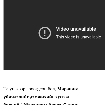
Мараната
Та үнэхээр ерөөгдсөн бол,
үйлчлэлийг дэмжихийг хүсвэл
бидний "Мараната үйлчлэл" гэсэн