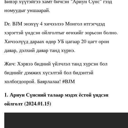
Бивэр хүүтэйгээ хамт бичсэн "Ариун Сүнс" гээд
номуудыг уншаарай.
Dr. BJM энэхүү 4 хичээлээ Монгол итгэгчдэд
хэрэгтэй үндсэн ойлголтыг өгөхийг зорьсон болно.
Хичээлүүд дараах өдөр УБ цагаар 20 цагт орон
даяар, дэлхий даяар танд хүрнэ.
Жич: Хэрвээ бидний үйлчлэл танд хүрсэн бол
биднийг дэмжих хүсэлтэй бол бидэнтэй
холбогдоорой. Баярлалаа! #BJM
1. Ариун Сүнсний талаар мэдэх ёстой үндсэн
ойлголт (2024.01.15)