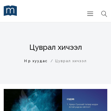
Цуврал хичээл
Нүүр хуудас
Цуврал хичээл