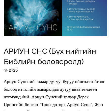
АРИУН СҮНС (Бүх нийтийн
Библийн боловсролд)
2728
Ариун Сүнсний талаар дутуу, буруу ойлголттойгоос
болоод итгэлийн амьдралдаа дутуу яваа зөндөөн
итгэгчид бий. Ариун Сүнсний талаар Дерек
Принсийн бичсэн "Таны доторх Ариун Сүнс", Жон