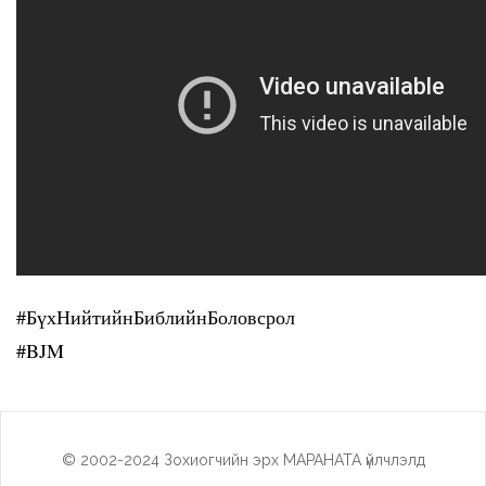
#БүхНийтийнБиблийнБоловсрол
#BJM
© 2002-2024 Зохиогчийн эрх МАРАНАТА үйлчлэлд