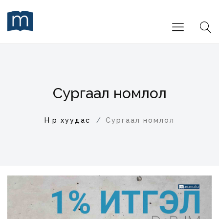
Сургаал номлол
Нүүр хуудас
Сургаал номлол