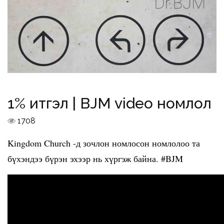
1% итгэл | BJM video номлол
1708
Kingdom Church -д зочлон номлосон номлолоо та
бүхэндээ бүрэн эхээр нь хүргэж байна. #BJM