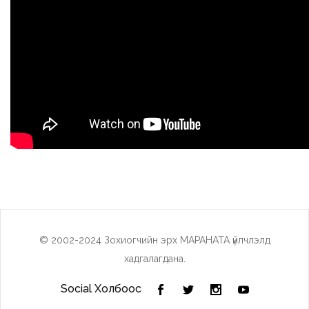
© 2002-2024 Зохиогчийн эрх МАРАНАТА үйлчлэлд
хадгалагдана.
Social Холбоос