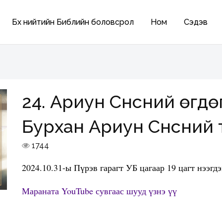
Бүх нийтийн Библийн боловсрол
Ном
Сэдэв
24. Ариун Сүнсний өгдөг
Бурхан Ариун Сүнсний 
1744
2024.10.31-ы Пүрэв гарагт УБ цагаар 19 цагт нээгд
Мараната YouTube сувгаас шууд үзнэ үү