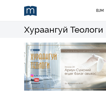
BJM
Хураангуй Теологи