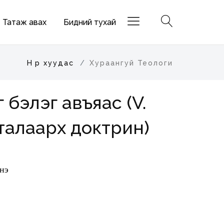
Татаж авах
Бидний тухай
Нүүр хуудас
Хураангуй Теологи
 бэлэг авъяас (V.
талаарх доктрин)
энэ