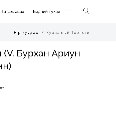
Татаж авах
Бидний тухай
Нүүр хуудас
Хураангуй Теологи
 (V. Бурхан Ариун
ин)
энэ