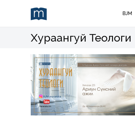
BJM
Хураангуй Теологи