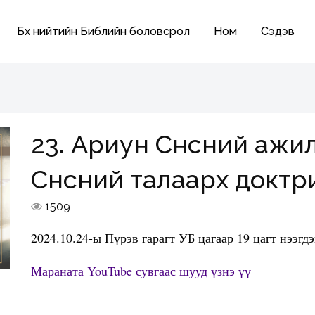
Бүх нийтийн Библийн боловсрол
Ном
Сэдэв
23. Ариун Сүнсний ажил
Сүнсний талаарх доктр
1509
2024.10.24-ы Пүрэв гарагт УБ цагаар 19 цагт нээгд
Мараната YouTube сувгаас шууд үзнэ үү