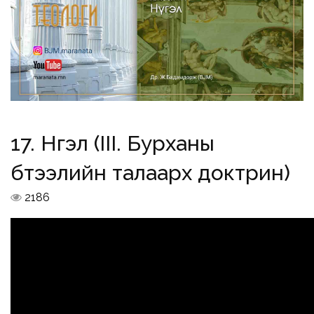
17. Нүгэл (III. Бурханы
бүтээлийн талаарх доктрин)
2186