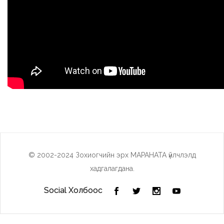
© 2002-2024 Зохиогчийн эрх МАРАНАТА үйлчлэлд
хадгалагдана.
Social Холбоос