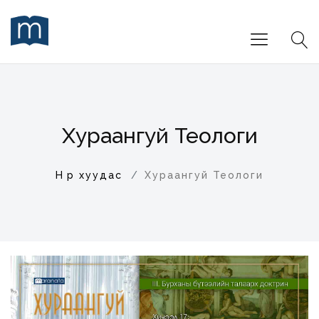
Хураангуй Теологи
Нүүр хуудас
Хураангуй Теологи