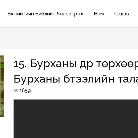
Бүх нийтийн Библийн боловсрол
Ном
Сэдэв
15. Бурханы дүр төрхөөр б
Бурханы бүтээлийн тал
1859