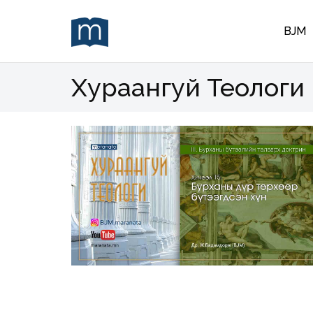
BJM
Хураангуй Теологи