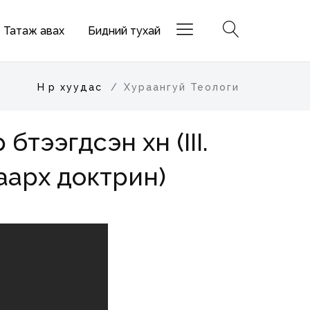
Татаж авах
Бидний тухай
Нүүр хуудас
Хураангуй Теологи
үтээгдсэн хүн (III.
аарх доктрин)