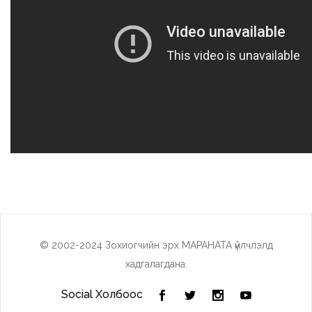
© 2002-2024 Зохиогчийн эрх МАРАНАТА үйлчлэлд
хадгалагдана.
Social Холбоос