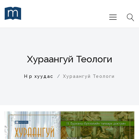
Хураангуй Теологи
Нүүр хуудас
Хураангуй Теологи