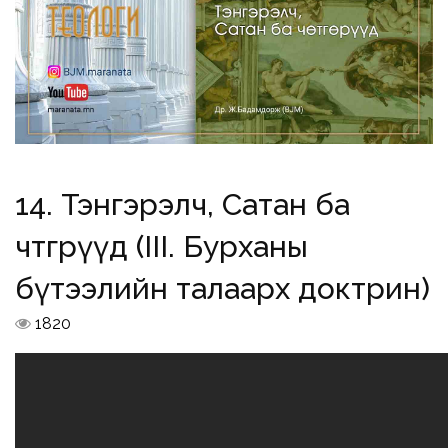
14. Тэнгэрэлч, Сатан ба
чөтгөрүүд (III. Бурханы
бүтээлийн талаарх доктрин)
1820