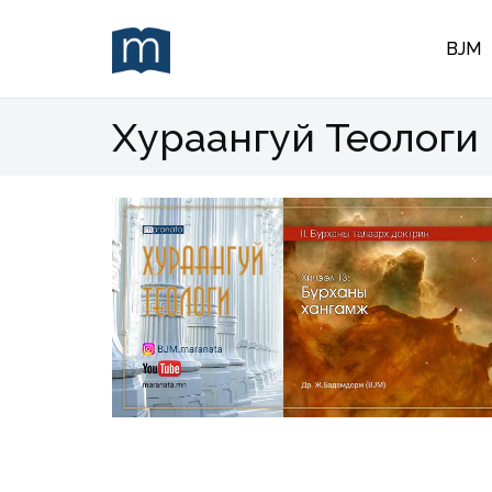
BJM
Хураангуй Теологи