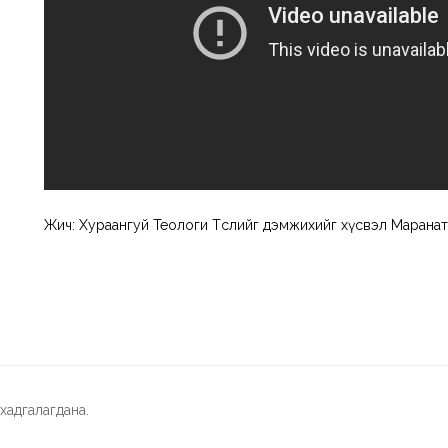
Жич: Хураангуй Теологи Төслийг дэмжихийг хүсвэл Маранат
адгалагдана.