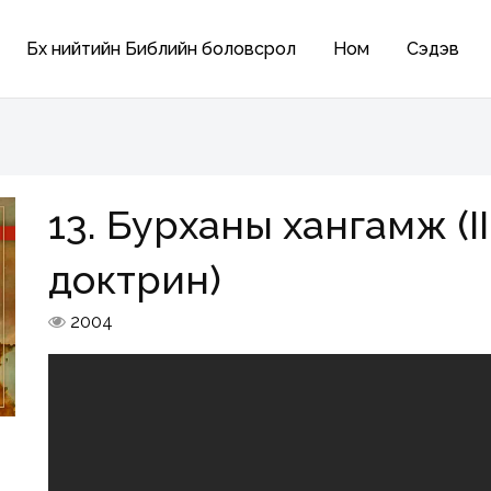
Бүх нийтийн Библийн боловсрол
Ном
Сэдэв
13. Бурханы хангамж (I
доктрин)
2004