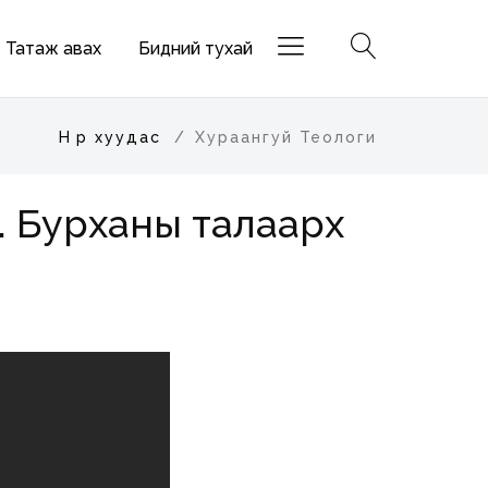
Татаж авах
Бидний тухай
Нүүр хуудас
Хураангуй Теологи
I. Бурханы талаарх