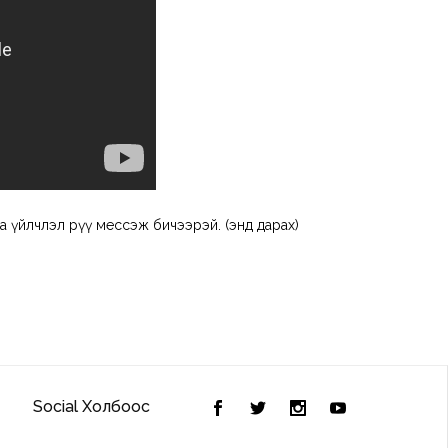
а үйлчлэл рүү мессэж бичээрэй. (
энд дарах
)
Social Холбоос