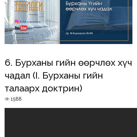
6. Бурханы Үгийн өөрчлөх хүч
чадал (I. Бурханы Үгийн
талаарх доктрин)
1588