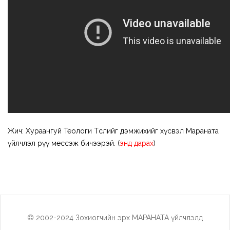
Жич: Хураангуй Теологи Төслийг дэмжихийг хүсвэл Мараната
үйлчлэл рүү мессэж бичээрэй. (
энд дарах
)
© 2002-2024 Зохиогчийн эрх МАРАНАТА үйлчлэлд