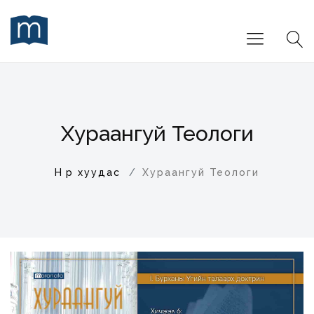
Хураангуй Теологи
Нүүр хуудас
Хураангуй Теологи