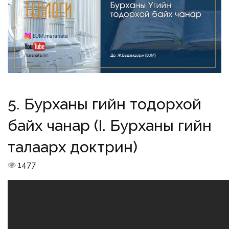
5. Бурханы Үгийн тодорхой
байх чанар (I. Бурханы Үгийн
талаарх доктрин)
1477