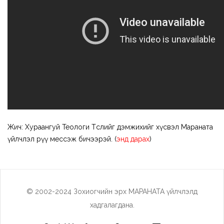
Жич: Хураангуй Теологи Төслийг дэмжихийг хүсвэл Мараната
үйлчлэл рүү мессэж бичээрэй. (
энд дарах
)
© 2002-2024 Зохиогчийн эрх МАРАНАТА үйлчлэлд
хадгалагдана.