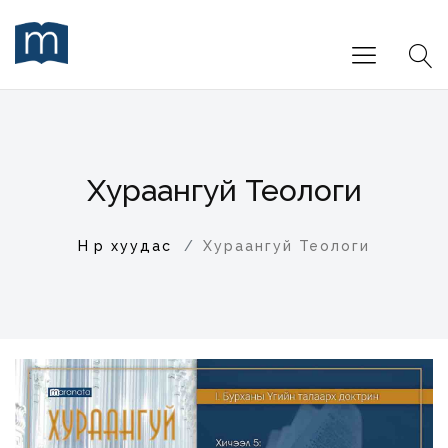
Хураангуй Теологи
Нүүр хуудас
Хураангуй Теологи