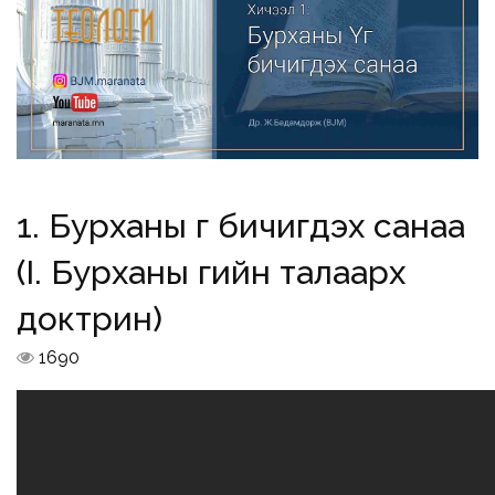
1. Бурханы Үг бичигдэх санаа
(I. Бурханы Үгийн талаарх
доктрин)
1690