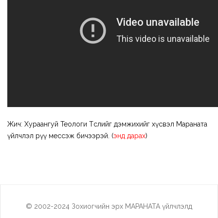
Жич: Хураангуй Теологи Төслийг дэмжихийг хүсвэл Мараната
үйлчлэл рүү мессэж бичээрэй. (
энд дарах
)
© 2002-2024 Зохиогчийн эрх МАРАНАТА үйлчлэлд