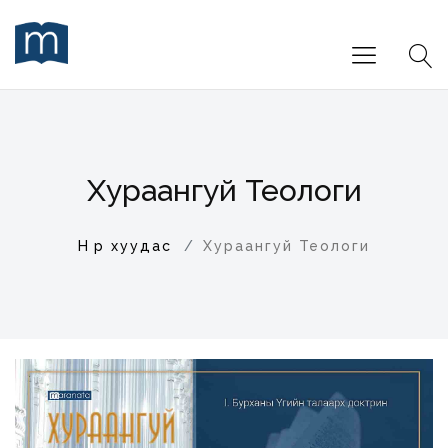
Хураангуй Теологи
Нүүр хуудас
Хураангуй Теологи