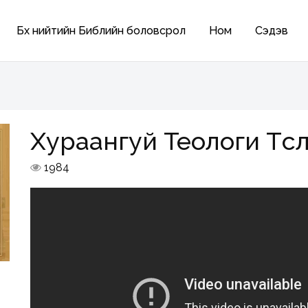
Бүх нийтийн Библийн боловсрол
Ном
Сэдэв
Хураангуй Теологи Тө
1984