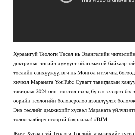
Хураангуй Теологи Төсөл нь Эвангелийн чиглэлийн
доктриныг энгийн хүмүүст ойлгомжтой байхаар тай
төслийн санхүүжүүлэгч нь Монгол итгэгчид бөгөөд 
хичээл Мараната YouTube Сувагт тавигдахын хажуу
тавигдаж 2024 оны төгсгөл гэхэд бүрэн эхээрээ бэл
өөрийн теологийн боловсролоо дээшлүүлэх боломж
Энэ төслийг дэмжихийг хүсвэл Мараната үйлчлэлтэ
төлөө залбирч өгөөрэй баярлалаа! #BJM
Жич: Хураангуй Теологи Төслийг дэмжихийг хүсвэл