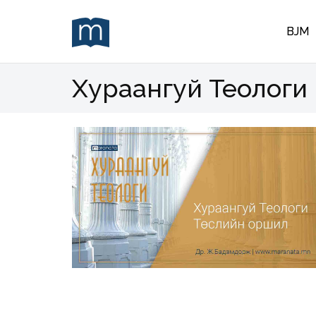
BJM
Хураангуй Теологи