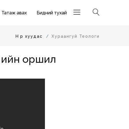
Татаж авах
Бидний тухай
Нүүр хуудас
Хураангуй Теологи
слийн оршил