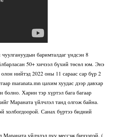
 чуулгануудын баримталдаг үндсэн 8
лбарласан 50+ хичээл бүхий төсөл юм. Энэ
олон нийтэд 2022 оны 11 сараас сар бүр 2
гаар maranata.mn цахим хуудас дээр давхар
эн болно. Харин тэр хүртэл бага багаар
ийг Мараната үйлчлэл танд олгож байна.
й холбогдоорой. Санах бүртээ бидний
 Мараната үйлчлэл рүү мессэж бичээрэй. (