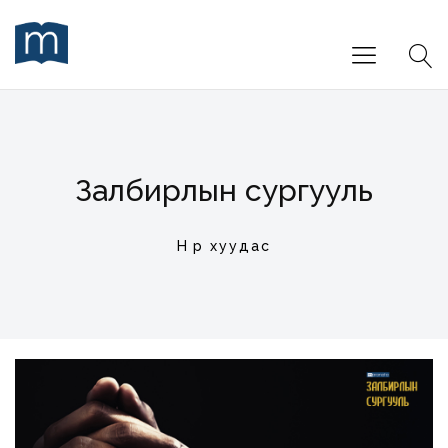
Залбирлын сургууль
Нүүр хуудас