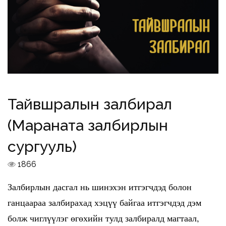
Тайвшралын залбирал
(Мараната залбирлын
сургууль)
1866
Залбирлын дасгал нь шинэхэн итгэгчдэд болон
ганцаараа залбирахад хэцүү байгаа итгэгчдэд дэм
болж чиглүүлэг өгөхийн тулд залбиралд магтаал,