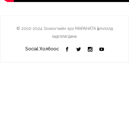
© 2002-2024 Зохиогчийн эрх МАРАНАТА үйлчлэлд
хадгалагдана.
Social Холбоос