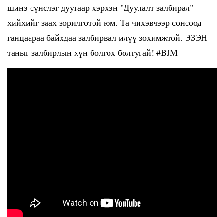
шинэ сүнслэг дуугаар хэрхэн "Дуулалт залбирал"
хийхийг заах зорилготой юм. Та чихэвчээр сонсоод
ганцаараа байхдаа залбирвал илүү зохимжтой. ЭЗЭН
таныг залбирлын хүн болгох болтугай! #BJM