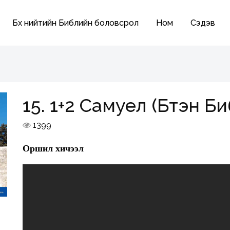
Бүх нийтийн Библийн боловсрол
Ном
Сэдэв
15. 1+2 Самуел (Бүтэн Б
1399
Оршил хичээл