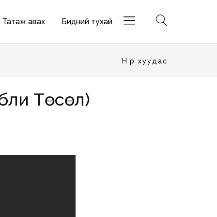
Татаж авах
Бидний тухай
Нүүр хуудас
ибли Төсөл)