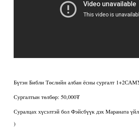
Бүтэн Библи Төслийн албан ёсны сургалт 1+2САМ
Сургалтын төлбөр: 50,000₮
Суралцах хүсэлтэй бол Фэйсбүүк дэх Мараната үйлч
)