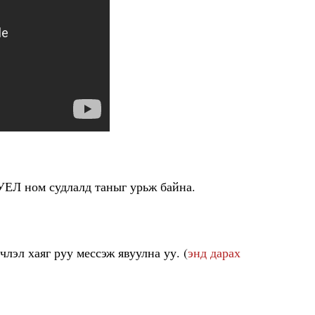
УЕЛ ном судлалд таныг урьж байна.
лэл хаяг руу мессэж явуулна уу. (
энд дарах