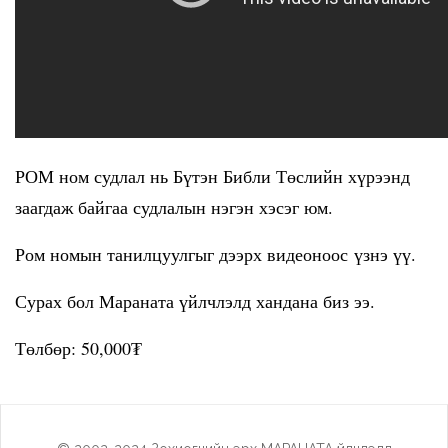
РОМ ном судлал нь Бүтэн Библи Төслийн хүрээнд
заагдаж байгаа судлалын нэгэн хэсэг юм.
Ром номын танилцуулгыг дээрх видеоноос үзнэ үү.
Сурах бол Мараната үйлчлэлд хандана биз ээ.
Төлбөр: 50,000₮