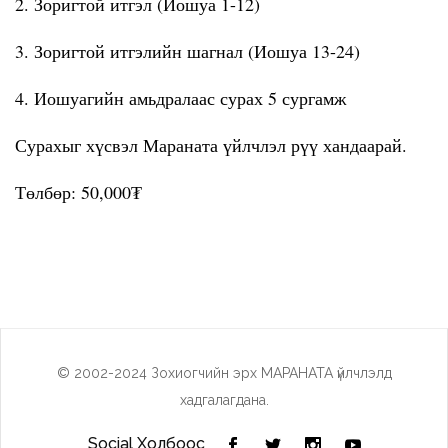
2. Зоригтой итгэл (Иошуа 1-12)
3. Зоригтой итгэлийн шагнал (Иошуа 13-24)
4. Иошуагийн амьдралаас сурах 5 сургамж
Сурахыг хүсвэл Мараната үйлчлэл рүү хандаарай.
Төлбөр: 50,000₮
© 2002-2024 Зохиогчийн эрх МАРАНАТА үйлчлэлд
хадгалагдана.
Social Холбоос