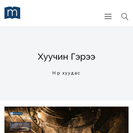
Хуучин Гэрээ
Нүүр хуудас