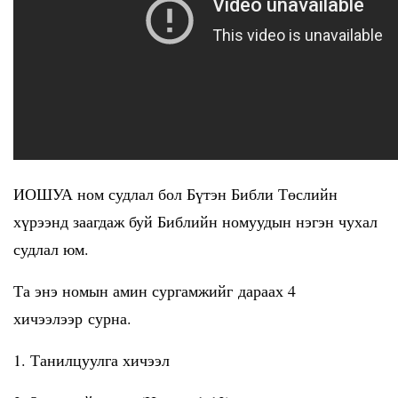
ИОШУА ном судлал бол Бүтэн Библи Төслийн
хүрээнд заагдаж буй Библийн номуудын нэгэн чухал
судлал юм.
Та энэ номын амин сургамжийг дараах 4
хичээлээр сурна.
1. Танилцуулга хичээл