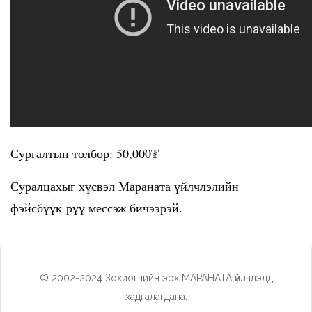
Сургалтын төлбөр: 50,000₮
Суралцахыг хүсвэл Мараната үйлчлэлийн
фэйсбүүк рүү мессэж бичээрэй.
© 2002-2024 Зохиогчийн эрх МАРАНАТА үйлчлэлд
хадгалагдана.