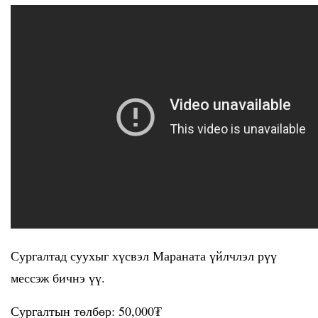
Сургалтад суухыг хүсвэл Мараната үйлчлэл рүү
мессэж бичнэ үү.
Сургалтын төлбөр: 50,000₮