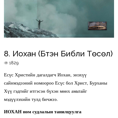
8. Иохан (Бүтэн Библи Төсөл)
1829
Есүс Христийн дагалдагч Иохан, энэхүү
сайнмэдээний номоороо Есүс бол Христ, Бурханы
Хүү гэдгийг итгэсэн бүхэн мөнх амьтайг
мэдүүлэхийн тулд бичжээ.
ИОХАН ном судлалын танилцуулга