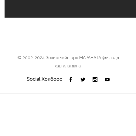
© 2002-2024 Зохиогчийн эрх МАРАНАТА үйлчлэлд
хадгалагдана.
Social Холбоос