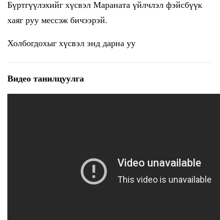
Бүртгүүлэхийг хүсвэл Мараната үйлчлэл фэйсбүүк
хаяг руу мессэж бичээрэй.
Холбогдохыг хүсвэл
энд дарна уу
Видео танилцуулга