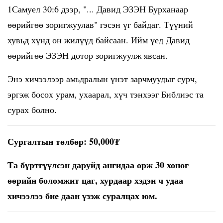
1Самуел 30:6 дээр, "... Давид ЭЗЭН Бурханаар
өөрийгөө зоригжуулав" гэсэн үг байдаг. Түүний
хувьд хүнд он жилүүд байсаан. Ийм үед Давид
өөрийгөө ЭЗЭН дотор зоригжуулж явсан.
Энэ хичээлээр амьдралын үнэт зарчмуудыг сурч,
эргэж босох урам, ухаарал, хүч тэнхээг Библиэс та
сурах болно.
Сургалтын төлбөр: 50,000₮
Та бүртгүүлсэн даруйд ангидаа орж 30 хоног
өөрийн боломжит цаг, хурдаар хэдэн ч удаа
хичээлээ бие даан үзэж суралцах юм.