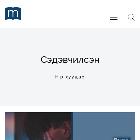
Сэдэвчилсэн
Нүүр хуудас