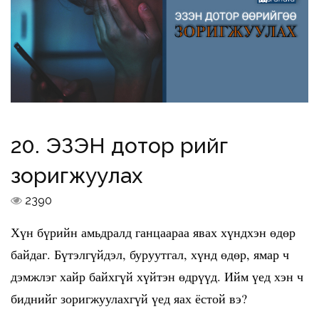
20. ЭЗЭН дотор өөрийгөө
зоригжуулах
2390
Хүн бүрийн амьдралд ганцаараа явах хүндхэн өдөр
байдаг. Бүтэлгүйдэл, буруутгал, хүнд өдөр, ямар ч
дэмжлэг хайр байхгүй хүйтэн өдрүүд. Ийм үед хэн ч
биднийг зоригжуулахгүй үед яах ёстой вэ?